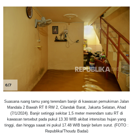
6/7
Suasana ruang tamu yang terendam banjir di kawasan pemukiman Jalan
Mandala 2 Bawah RT 8 RW 2, Cilandak Barat, Jakarta Selatan, Ahad
(7/1/2024). Banjir setinggi sekitar 1,5 meter merendam satu RT di
kawasan tersebut pada pukul 13.30 WIB akibat intensitas hujan yang
tinggi, dan hingga saaat ini pukul 17.48 WIB banjir belum surut. (FOTO :
Republika/Thoudy Badai)