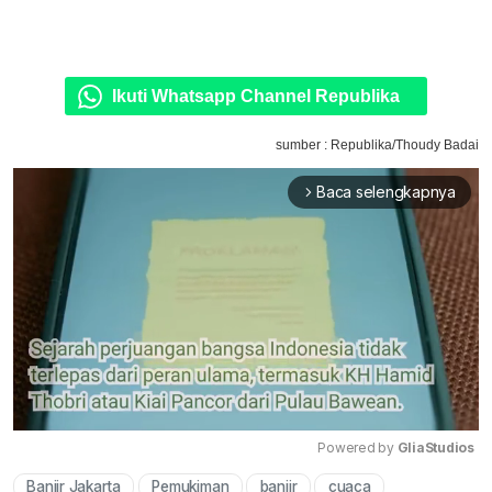
Ikuti Whatsapp Channel Republika
sumber : Republika/Thoudy Badai
Baca selengkapnya
arrow_forward_ios
Powered by 
GliaStudios
Banjir Jakarta
Pemukiman
banjir
cuaca