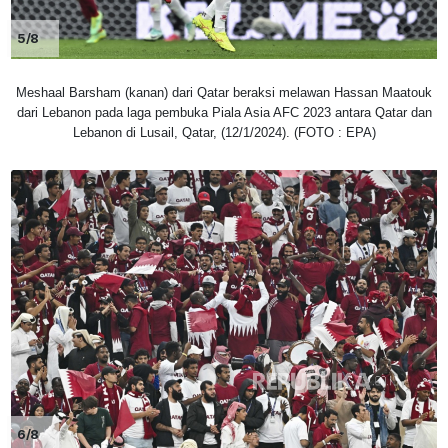
5/8
Meshaal Barsham (kanan) dari Qatar beraksi melawan Hassan Maatouk
dari Lebanon pada laga pembuka Piala Asia AFC 2023 antara Qatar dan
Lebanon di Lusail, Qatar, (12/1/2024). (FOTO : EPA)
6/8