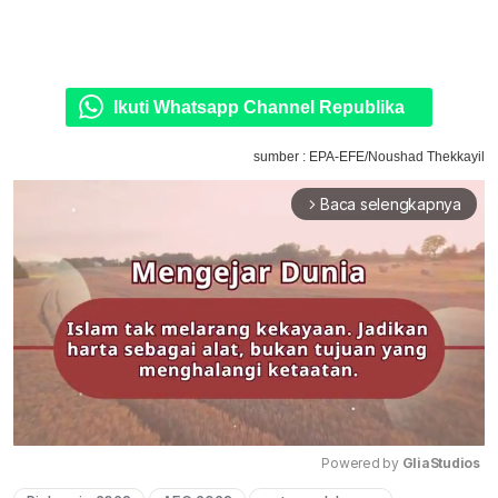
Ikuti Whatsapp Channel Republika
sumber : EPA-EFE/Noushad Thekkayil
Baca selengkapnya
arrow_forward_ios
Powered by 
GliaStudios