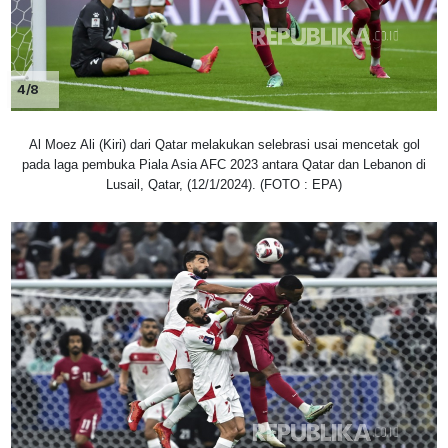
4/8
Al Moez Ali (Kiri) dari Qatar melakukan selebrasi usai mencetak gol
pada laga pembuka Piala Asia AFC 2023 antara Qatar dan Lebanon di
Lusail, Qatar, (12/1/2024). (FOTO : EPA)