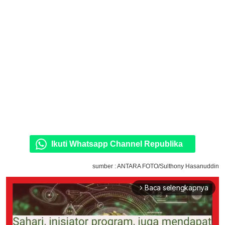
Ikuti Whatsapp Channel Republika
sumber : ANTARA FOTO/Sulthony Hasanuddin
Baca selengkapnya
arrow_forward_ios