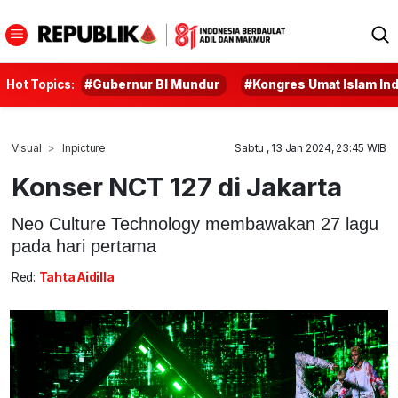
Hot Topics:
#Gubernur BI Mundur
#Kongres Umat Islam In
Visual
Inpicture
Sabtu , 13 Jan 2024, 23:45 WIB
Konser NCT 127 di Jakarta
Neo Culture Technology membawakan 27 lagu
pada hari pertama
Red:
Tahta Aidilla