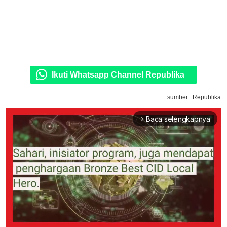
Ikuti Whatsapp Channel Republika
sumber : Republika
Baca selengkapnya
arrow_forward_ios