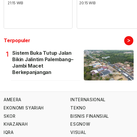
21:15 WIB
20:15 WIB
>
Terpopuler
Sistem Buka Tutup Jalan
1
Bikin Jalintim Palembang–
Jambi Macet
Berkepanjangan
AMEERA
INTERNASIONAL
EKONOMI SYARIAH
TEKNO
SKOR
BISNIS FINANSIAL
KHAZANAH
ESGNOW
IQRA
VISUAL