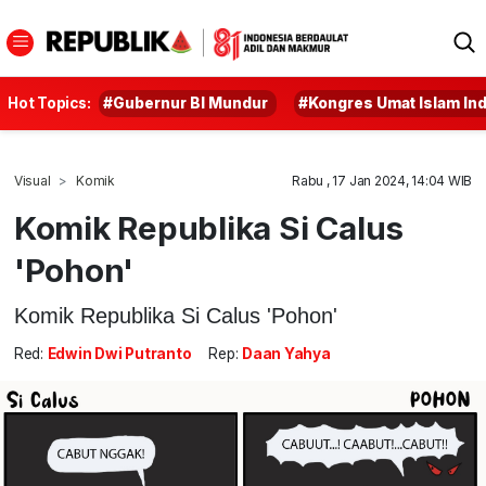
Hot Topics:
#Gubernur BI Mundur
#Kongres Umat Islam In
Visual
Komik
Rabu , 17 Jan 2024, 14:04 WIB
Komik Republika Si Calus
'Pohon'
Komik Republika Si Calus 'Pohon'
Red:
Edwin Dwi Putranto
Rep:
Daan Yahya