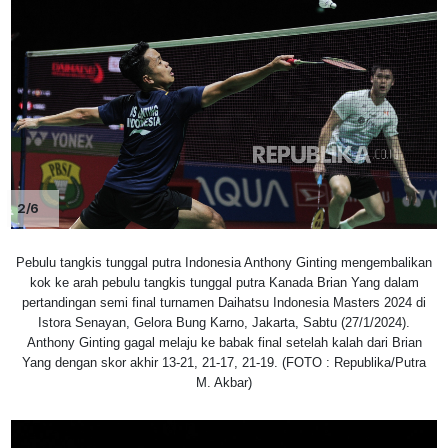
2/6
Pebulu tangkis tunggal putra Indonesia Anthony Ginting mengembalikan
kok ke arah pebulu tangkis tunggal putra Kanada Brian Yang dalam
pertandingan semi final turnamen Daihatsu Indonesia Masters 2024 di
Istora Senayan, Gelora Bung Karno, Jakarta, Sabtu (27/1/2024).
Anthony Ginting gagal melaju ke babak final setelah kalah dari Brian
Yang dengan skor akhir 13-21, 21-17, 21-19. (FOTO : Republika/Putra
M. Akbar)