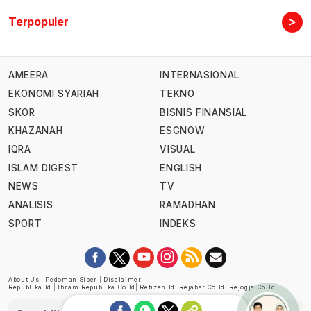
>
Terpopuler
AMEERA
INTERNASIONAL
EKONOMI SYARIAH
TEKNO
SKOR
BISNIS FINANSIAL
KHAZANAH
ESGNOW
IQRA
VISUAL
ISLAM DIGEST
ENGLISH
NEWS
TV
ANALISIS
RAMADHAN
SPORT
INDEKS
About Us
|
Pedoman Siber
|
Disclaimer
Republika.id
|
Ihram.republika.co.id
|
Retizen.id
|
Rejabar.co.id
|
Rejogja.co.id
|