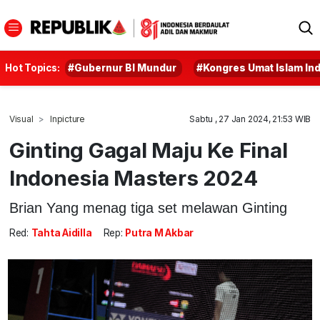
Hot Topics:
#Gubernur BI Mundur
#Kongres Umat Islam In
Visual
Inpicture
Sabtu , 27 Jan 2024, 21:53 WIB
Ginting Gagal Maju Ke Final
Indonesia Masters 2024
Brian Yang menag tiga set melawan Ginting
Red:
Tahta Aidilla
Rep:
Putra M Akbar