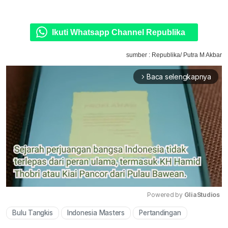
Ikuti Whatsapp Channel Republika
sumber : Republika/ Putra M Akbar
Baca selengkapnya
arrow_forward_ios
Powered by 
GliaStudios
Bulu Tangkis
Indonesia Masters
Pertandingan
Mute