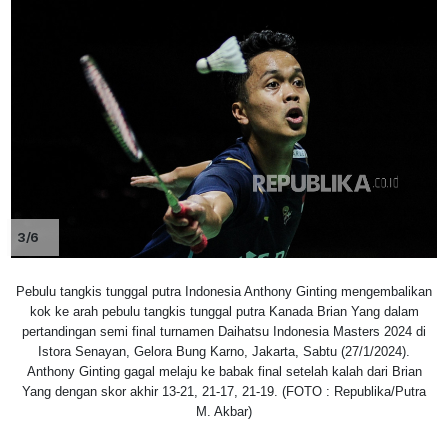
3/6
Pebulu tangkis tunggal putra Indonesia Anthony Ginting mengembalikan
kok ke arah pebulu tangkis tunggal putra Kanada Brian Yang dalam
pertandingan semi final turnamen Daihatsu Indonesia Masters 2024 di
Istora Senayan, Gelora Bung Karno, Jakarta, Sabtu (27/1/2024).
Anthony Ginting gagal melaju ke babak final setelah kalah dari Brian
Yang dengan skor akhir 13-21, 21-17, 21-19. (FOTO : Republika/Putra
M. Akbar)