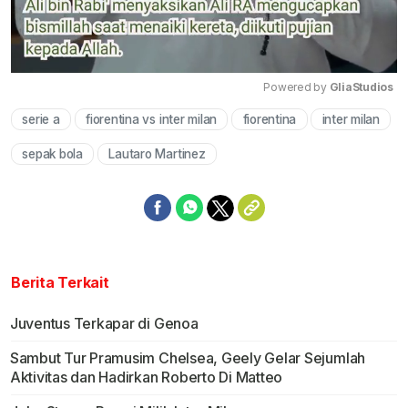
Powered by 
GliaStudios
serie a
fiorentina vs inter milan
fiorentina
inter milan
Mute
sepak bola
Lautaro Martinez
Berita Terkait
Juventus Terkapar di Genoa
Sambut Tur Pramusim Chelsea, Geely Gelar Sejumlah
Aktivitas dan Hadirkan Roberto Di Matteo