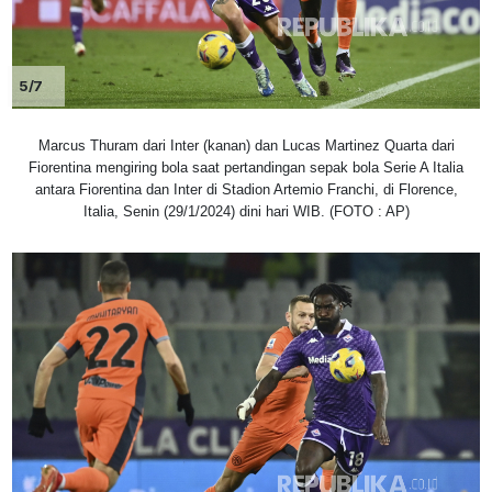
5/7
Marcus Thuram dari Inter (kanan) dan Lucas Martinez Quarta dari
Fiorentina mengiring bola saat pertandingan sepak bola Serie A Italia
antara Fiorentina dan Inter di Stadion Artemio Franchi, di Florence,
Italia, Senin (29/1/2024) dini hari WIB. (FOTO : AP)