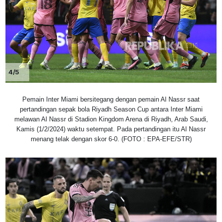
4/5
Pemain Inter Miami bersitegang dengan pemain Al Nassr saat
pertandingan sepak bola Riyadh Season Cup antara Inter Miami
melawan Al Nassr di Stadion Kingdom Arena di Riyadh, Arab Saudi,
Kamis (1/2/2024) waktu setempat. Pada pertandingan itu Al Nassr
menang telak dengan skor 6-0. (FOTO : EPA-EFE/STR)