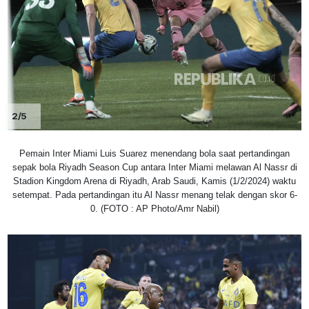
2/5
Pemain Inter Miami Luis Suarez menendang bola saat pertandingan
sepak bola Riyadh Season Cup antara Inter Miami melawan Al Nassr di
Stadion Kingdom Arena di Riyadh, Arab Saudi, Kamis (1/2/2024) waktu
setempat. Pada pertandingan itu Al Nassr menang telak dengan skor 6-
0. (FOTO : AP Photo/Amr Nabil)