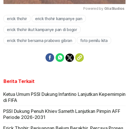
Powered by 
GliaStudios
erick thohir
erick thohir kampanye pan
Mute
erick thohir ikut kampanye pan di bogor
erick thohir bersama prabowo gibran
foto pemilu kita
Berita Terkait
Ketua Umum PSSI Dukung Infantino Lanjutkan Kepemimpin
di FIFA
PSSI Dukung Penuh Khiev Sameth Lanjutkan Pimpin AFF
Periode 2026-2031
Erick Thohir: Perjuangan Belum Berakhir, Percaya Proses