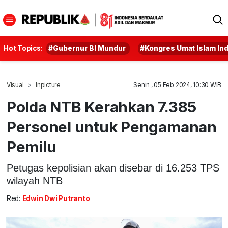
Hot Topics:
#Gubernur BI Mundur
#Kongres Umat Islam In
Visual
Inpicture
Senin , 05 Feb 2024, 10:30 WIB
Polda NTB Kerahkan 7.385
Personel untuk Pengamanan
Pemilu
Petugas kepolisian akan disebar di 16.253 TPS
wilayah NTB
Red:
Edwin Dwi Putranto