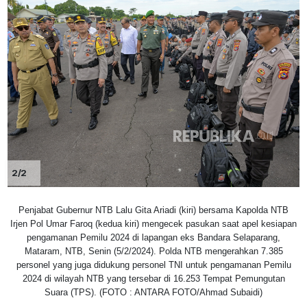
2/2
Penjabat Gubernur NTB Lalu Gita Ariadi (kiri) bersama Kapolda NTB
Irjen Pol Umar Faroq (kedua kiri) mengecek pasukan saat apel kesiapan
pengamanan Pemilu 2024 di lapangan eks Bandara Selaparang,
Mataram, NTB, Senin (5/2/2024). Polda NTB mengerahkan 7.385
personel yang juga didukung personel TNI untuk pengamanan Pemilu
2024 di wilayah NTB yang tersebar di 16.253 Tempat Pemungutan
Suara (TPS). (FOTO : ANTARA FOTO/Ahmad Subaidi)