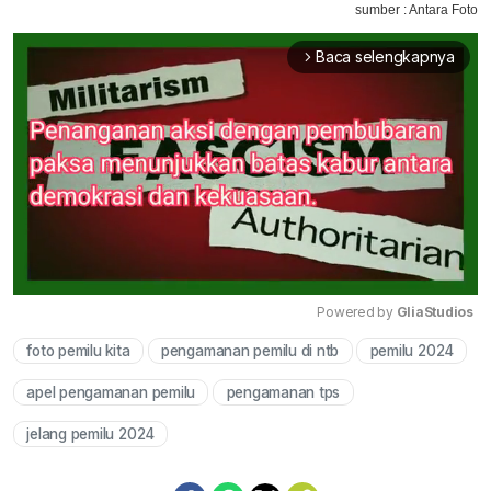
sumber : Antara Foto
Baca selengkapnya
arrow_forward_ios
Powered by 
GliaStudios
foto pemilu kita
pengamanan pemilu di ntb
pemilu 2024
Mute
apel pengamanan pemilu
pengamanan tps
jelang pemilu 2024