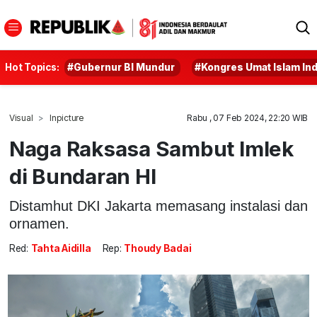
Hot Topics:
#Gubernur BI Mundur
#Kongres Umat Islam In
Visual
Inpicture
Rabu , 07 Feb 2024, 22:20 WIB
Naga Raksasa Sambut Imlek
di Bundaran HI
Distamhut DKI Jakarta memasang instalasi dan
ornamen.
Red:
Tahta Aidilla
Rep:
Thoudy Badai