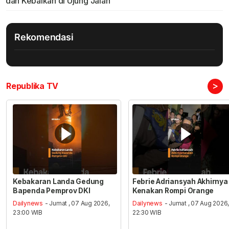
dan Kebaikan di Ujung Jalan
Rekomendasi
>
Republika TV
Kebakaran Landa Gedung
Febrie Adriansyah Akhirnya
Bapenda Pemprov DKI
Kenakan Rompi Orange
Dailynews
- Jumat , 07 Aug 2026,
Dailynews
- Jumat , 07 Aug 2026
23:00 WIB
22:30 WIB