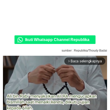
Ikuti Whatsapp Channel Republika
sumber : Republika/Thoudy Badai
Baca selengkapnya
arrow_forward_ios