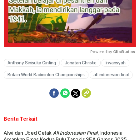
Powered by 
GliaStudios
Anthony Sinisuka Ginting
Jonatan Christie
Irwansyah
Mute
Britain World Badminton Championships
all indonesian final
Berita Terkait
Alwi dan Ubed Cetak
All Indonesian Final
, Indonesia
Amankan Emas Kedua Bulu Tangkis SEA Games 2025