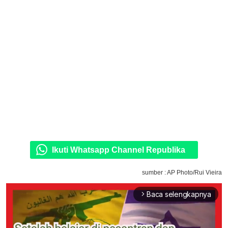
Ikuti Whatsapp Channel Republika
sumber : AP Photo/Rui Vieira
Baca selengkapnya
arrow_forward_ios