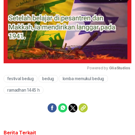
Powered by 
GliaStudios
festival bedug
bedug
lomba memukul bedug
Mute
ramadhan 1445 h
Berita Terkait