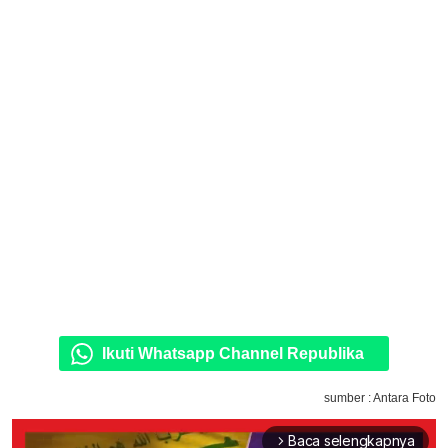
Ikuti Whatsapp Channel Republika
sumber : Antara Foto
Baca selengkapnya
arrow_forward_ios