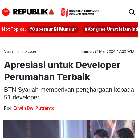
Hot Topics:
#Gubernur BI Mundur
#Kongres Umat Islam In
Visual
Inpicture
Kamis , 21 Mar 2024, 17:26 WIB
Apresiasi untuk Developer
Perumahan Terbaik
BTN Syariah memberikan penghargaan kepada
51 developer
Red:
Edwin Dwi Putranto