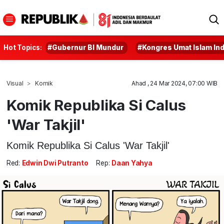
Hot Topics:
#Gubernur BI Mundur
#Kongres Umat Islam In
Visual
Komik
Ahad , 24 Mar 2024, 07:00 WIB
Komik Republika Si Calus
'War Takjil'
Komik Republika Si Calus 'War Takjil'
Red:
Edwin Dwi Putranto
Rep:
Daan Yahya