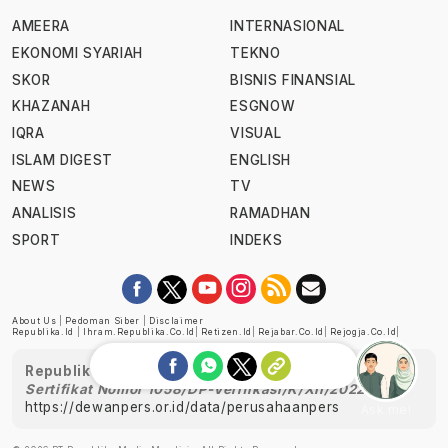
AMEERA
INTERNASIONAL
EKONOMI SYARIAH
TEKNO
SKOR
BISNIS FINANSIAL
KHAZANAH
ESGNOW
IQRA
VISUAL
ISLAM DIGEST
ENGLISH
NEWS
TV
ANALISIS
RAMADHAN
SPORT
INDEKS
About Us
|
Pedoman Siber
|
Disclaimer
Republika.id
|
Ihram.republika.co.id
|
Retizen.id
|
Rejabar.co.id
|
Rejogja.co.id
|
Republika telah diverifikasi oleh Dewan Pers
Sertifikat Nomor 1058/DP-Verifikasi/K/XII/2022
https://dewanpers.or.id/data/perusahaanpers
Ask me!