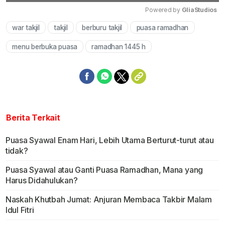
Powered by 
GliaStudios
war takjil
takjil
berburu takjil
puasa ramadhan
Mute
menu berbuka puasa
ramadhan 1445 h
Berita Terkait
Puasa Syawal Enam Hari, Lebih Utama Berturut-turut atau
tidak?
Puasa Syawal atau Ganti Puasa Ramadhan, Mana yang
Harus Didahulukan?
Naskah Khutbah Jumat: Anjuran Membaca Takbir Malam
Idul Fitri