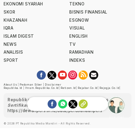
EKONOMI SYARIAH
TEKNO
SKOR
BISNIS FINANSIAL
KHAZANAH
ESGNOW
IQRA
VISUAL
ISLAM DIGEST
ENGLISH
NEWS
TV
ANALISIS
RAMADHAN
SPORT
INDEKS
About Us
|
Pedoman Siber
|
Disclaimer
Republika.id
|
Ihram.republika.co.id
|
Retizen.id
|
Rejabar.co.id
|
Rejogja.co.id
|
Republika telah diverifikasi oleh Dewan Pers
Sertifikat Nomor 1058/DP-Verifikasi/K/XII/2022
https://dewanpers.or.id/data/perusahaanpers
Ask me!
© 2026 PT Republika Media Mandiri - All Rights Reserved.