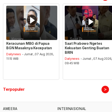
Keracunan MBG di Papua
Saat Prabowo Ngetes
BGN Masaknya Kecepatan
Kekuatan Genting Buatan
BRIN
Dailynews
- Jumat , 07 Aug 2026,
11:15 WIB
Dailynews
- Jumat , 07 Aug 2026
09:45 WIB
>
Terpopuler
AMEERA
INTERNASIONAL