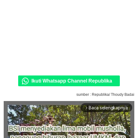
Ikuti Whatsapp Channel Republika
sumber : Republika/ Thoudy Badai
Baca selengkapnya
arrow_forward_ios