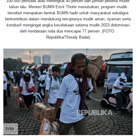
100.000 pemudik atau meningkat 40 persen dari jumlah peserta mudik
tahun lalu. Menteri BUMN Erick Thohir menuturkan, program mudik
tersebut merupakan bentuk BUMN hadir untuk masyarakat sekaligus
berkontribusi dalam mendukung terciptanya mudik aman, nyaman serta
kondusif mengingat angka kecelekaan selama mudik 2023 didominasi
oleh kendaraan roda dua mencapai 77 persen. (FOTO :
Republika/Thoudy Badai)
7/10