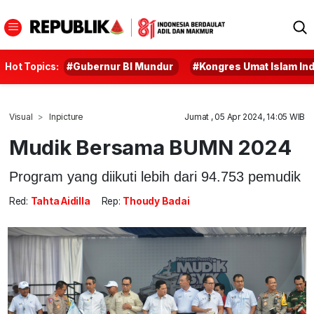
Hot Topics:
#Gubernur BI Mundur
#Kongres Umat Islam In
Visual
Inpicture
Jumat , 05 Apr 2024, 14:05 WIB
Mudik Bersama BUMN 2024
Program yang diikuti lebih dari 94.753 pemudik
Red:
Tahta Aidilla
Rep:
Thoudy Badai