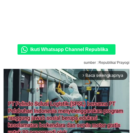
Ikuti Whatsapp Channel Republika
sumber : Republika/ Prayogi
Baca selengkapnya
arrow_forward_ios