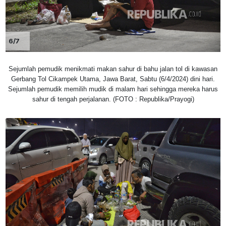
6/7
Sejumlah pemudik menikmati makan sahur di bahu jalan tol di kawasan
Gerbang Tol Cikampek Utama, Jawa Barat, Sabtu (6/4/2024) dini hari.
Sejumlah pemudik memilih mudik di malam hari sehingga mereka harus
sahur di tengah perjalanan. (FOTO : Republika/Prayogi)