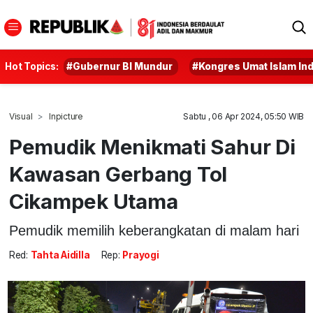
Hot Topics:
#Gubernur BI Mundur
#Kongres Umat Islam In
Visual
Inpicture
Sabtu , 06 Apr 2024, 05:50 WIB
Pemudik Menikmati Sahur Di
Kawasan Gerbang Tol
Cikampek Utama
Pemudik memilih keberangkatan di malam hari
Red:
Tahta Aidilla
Rep:
Prayogi