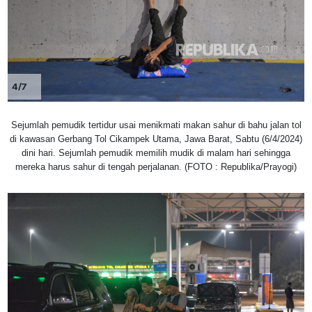
4/7
Sejumlah pemudik tertidur usai menikmati makan sahur di bahu jalan tol
di kawasan Gerbang Tol Cikampek Utama, Jawa Barat, Sabtu (6/4/2024)
dini hari. Sejumlah pemudik memilih mudik di malam hari sehingga
mereka harus sahur di tengah perjalanan. (FOTO : Republika/Prayogi)