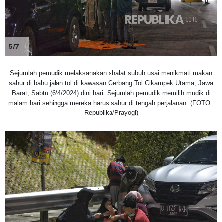
5/7
Sejumlah pemudik melaksanakan shalat subuh usai menikmati makan
sahur di bahu jalan tol di kawasan Gerbang Tol Cikampek Utama, Jawa
Barat, Sabtu (6/4/2024) dini hari. Sejumlah pemudik memilih mudik di
malam hari sehingga mereka harus sahur di tengah perjalanan. (FOTO :
Republika/Prayogi)