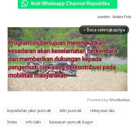
Ikuti Whatsapp Channel Republika
sumber : Antara Foto
Baca selengkapnya
arrow_forward_ios
Powered by 
GliaStudios
kepadatan jalur puncak
lalin puncak
rekayasa lalu
Mute
lintas
info lalin
kawasan puncak bogor