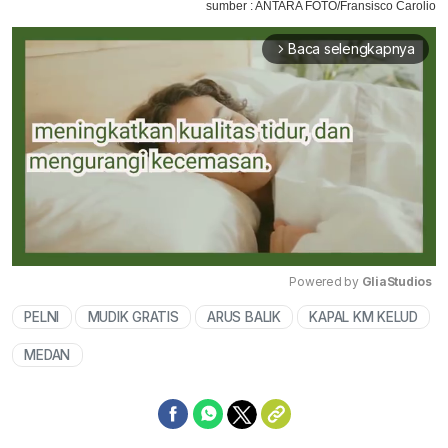
sumber : ANTARA FOTO/Fransisco Carolio
Baca selengkapnya
arrow_forward_ios
Powered by 
GliaStudios
PELNI
MUDIK GRATIS
ARUS BALIK
KAPAL KM KELUD
Mute
MEDAN