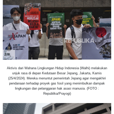
2/8
Aktivis dari Wahana Lingkungan Hidup Indonesia (Walhi) melakukan
unjuk rasa di depan Kedutaan Besar Jepang, Jakarta, Kamis
(25/4/2024). Mereka menuntut pemerintah Jepang agar mengakhiri
pendanaan terhadap proyek gas fosil yang menimbulkan dampak
lingkungan dan pelanggaran hak asasi manusia. (FOTO :
Republika/Prayogi)