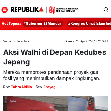
Hot Topics:
#Gubernur BI Mundur
#Kongres Umat Islam In
Visual
Inpicture
Kamis , 25 Apr 2024, 13:24 WIB
Aksi Walhi di Depan Kedubes
Jepang
Mereka memprotes pendanaan proyek gas
fosil yang menimbulkan dampak lingkungan.
Red:
Tahta Aidilla
Rep:
Prayogi