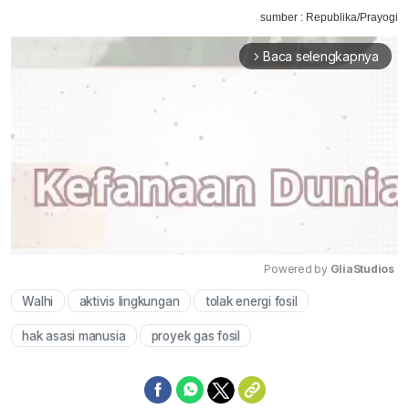
sumber : Republika/Prayogi
Baca selengkapnya
arrow_forward_ios
Powered by 
GliaStudios
Walhi
aktivis lingkungan
tolak energi fosil
Mute
hak asasi manusia
proyek gas fosil