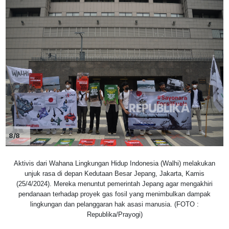
8/8
Aktivis dari Wahana Lingkungan Hidup Indonesia (Walhi) melakukan
unjuk rasa di depan Kedutaan Besar Jepang, Jakarta, Kamis
(25/4/2024). Mereka menuntut pemerintah Jepang agar mengakhiri
pendanaan terhadap proyek gas fosil yang menimbulkan dampak
lingkungan dan pelanggaran hak asasi manusia. (FOTO :
Republika/Prayogi)