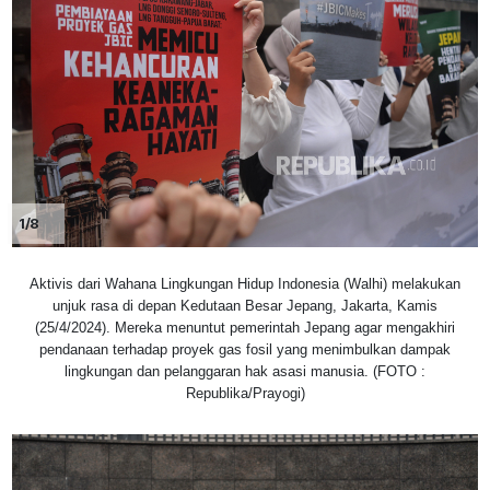
1/8
Aktivis dari Wahana Lingkungan Hidup Indonesia (Walhi) melakukan
unjuk rasa di depan Kedutaan Besar Jepang, Jakarta, Kamis
(25/4/2024). Mereka menuntut pemerintah Jepang agar mengakhiri
pendanaan terhadap proyek gas fosil yang menimbulkan dampak
lingkungan dan pelanggaran hak asasi manusia. (FOTO :
Republika/Prayogi)