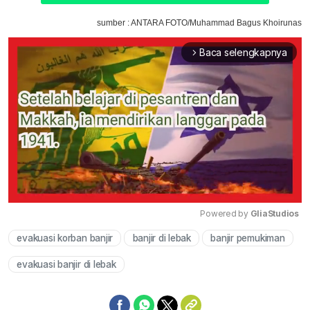
sumber : ANTARA FOTO/Muhammad Bagus Khoirunas
Baca selengkapnya
arrow_forward_ios
Powered by 
GliaStudios
evakuasi korban banjir
banjir di lebak
banjir pemukiman
Mute
evakuasi banjir di lebak