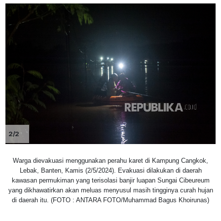
2/2
Warga dievakuasi menggunakan perahu karet di Kampung Cangkok,
Lebak, Banten, Kamis (2/5/2024). Evakuasi dilakukan di daerah
kawasan permukiman yang terisolasi banjir luapan Sungai Cibeureum
yang dikhawatirkan akan meluas menyusul masih tingginya curah hujan
di daerah itu. (FOTO : ANTARA FOTO/Muhammad Bagus Khoirunas)