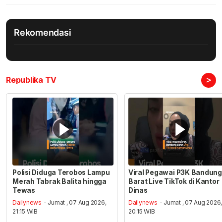
Rekomendasi
>
Republika TV
Polisi Diduga Terobos Lampu
Viral Pegawai P3K Bandung
Merah Tabrak Balita hingga
Barat Live TikTok di Kantor
Tewas
Dinas
Dailynews
- Jumat , 07 Aug 2026,
Dailynews
- Jumat , 07 Aug 2026
21:15 WIB
20:15 WIB