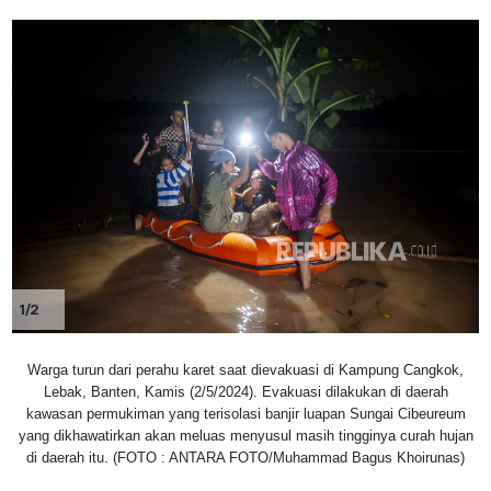
1/2
Warga turun dari perahu karet saat dievakuasi di Kampung Cangkok,
Lebak, Banten, Kamis (2/5/2024). Evakuasi dilakukan di daerah
kawasan permukiman yang terisolasi banjir luapan Sungai Cibeureum
yang dikhawatirkan akan meluas menyusul masih tingginya curah hujan
di daerah itu. (FOTO : ANTARA FOTO/Muhammad Bagus Khoirunas)