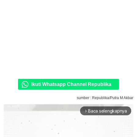
Ikuti Whatsapp Channel Republika
sumber : Republika/Putra M Akbar
Baca selengkapnya
arrow_forward_ios