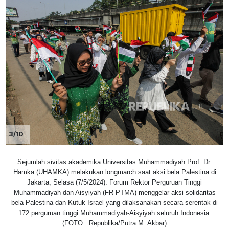
3/10
Sejumlah sivitas akademika Universitas Muhammadiyah Prof. Dr.
Hamka (UHAMKA) melakukan longmarch saat aksi bela Palestina di
Jakarta, Selasa (7/5/2024). Forum Rektor Perguruan Tinggi
Muhammadiyah dan Aisyiyah (FR PTMA) menggelar aksi solidaritas
bela Palestina dan Kutuk Israel yang dilaksanakan secara serentak di
172 perguruan tinggi Muhammadiyah-Aisyiyah seluruh Indonesia.
(FOTO : Republika/Putra M. Akbar)