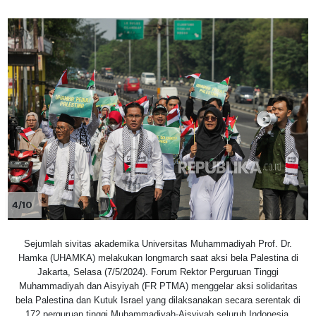
4/10
Sejumlah sivitas akademika Universitas Muhammadiyah Prof. Dr.
Hamka (UHAMKA) melakukan longmarch saat aksi bela Palestina di
Jakarta, Selasa (7/5/2024). Forum Rektor Perguruan Tinggi
Muhammadiyah dan Aisyiyah (FR PTMA) menggelar aksi solidaritas
bela Palestina dan Kutuk Israel yang dilaksanakan secara serentak di
172 perguruan tinggi Muhammadiyah-Aisyiyah seluruh Indonesia.