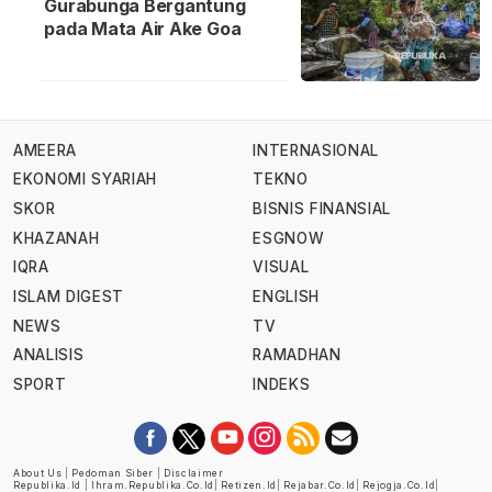
Gurabunga Bergantung
pada Mata Air Ake Goa
AMEERA
INTERNASIONAL
EKONOMI SYARIAH
TEKNO
SKOR
BISNIS FINANSIAL
KHAZANAH
ESGNOW
IQRA
VISUAL
ISLAM DIGEST
ENGLISH
NEWS
TV
ANALISIS
RAMADHAN
SPORT
INDEKS
About Us
|
Pedoman Siber
|
Disclaimer
Republika.id
|
Ihram.republika.co.id
|
Retizen.id
|
Rejabar.co.id
|
Rejogja.co.id
|