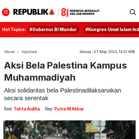
Hot Topics:
#Gubernur BI Mundur
#Kongres Umat Islam In
Visual
Inpicture
Selasa , 07 May 2024, 14:01 WIB
Aksi Bela Palestina Kampus
Muhammadiyah
Aksi solidaritas bela Palestinadilaksanakan
secara serentak
Red:
Tahta Aidilla
Rep:
Putra M Akbar