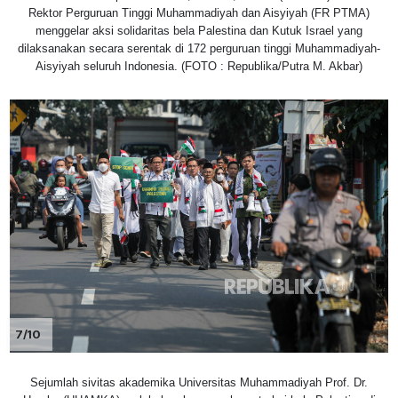
Rektor Perguruan Tinggi Muhammadiyah dan Aisyiyah (FR PTMA)
menggelar aksi solidaritas bela Palestina dan Kutuk Israel yang
dilaksanakan secara serentak di 172 perguruan tinggi Muhammadiyah-
Aisyiyah seluruh Indonesia. (FOTO : Republika/Putra M. Akbar)
7/10
Sejumlah sivitas akademika Universitas Muhammadiyah Prof. Dr.