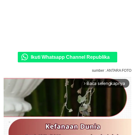
Ikuti Whatsapp Channel Republika
sumber : ANTARA FOTO
Baca selengkapnya
arrow_forward_ios