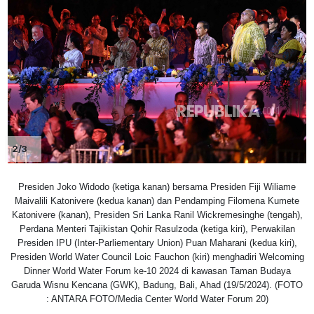
2/3
Presiden Joko Widodo (ketiga kanan) bersama Presiden Fiji Wiliame
Maivalili Katonivere (kedua kanan) dan Pendamping Filomena Kumete
Katonivere (kanan), Presiden Sri Lanka Ranil Wickremesinghe (tengah),
Perdana Menteri Tajikistan Qohir Rasulzoda (ketiga kiri), Perwakilan
Presiden IPU (Inter-Parliementary Union) Puan Maharani (kedua kiri),
Presiden World Water Council Loic Fauchon (kiri) menghadiri Welcoming
Dinner World Water Forum ke-10 2024 di kawasan Taman Budaya
Garuda Wisnu Kencana (GWK), Badung, Bali, Ahad (19/5/2024). (FOTO
: ANTARA FOTO/Media Center World Water Forum 20)