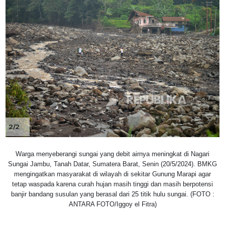
2/2
Warga menyeberangi sungai yang debit airnya meningkat di Nagari
Sungai Jambu, Tanah Datar, Sumatera Barat, Senin (20/5/2024). BMKG
mengingatkan masyarakat di wilayah di sekitar Gunung Marapi agar
tetap waspada karena curah hujan masih tinggi dan masih berpotensi
banjir bandang susulan yang berasal dari 25 titik hulu sungai. (FOTO :
ANTARA FOTO/Iggoy el Fitra)