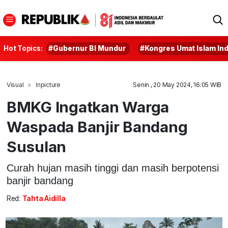
Hot Topics:
#Gubernur BI Mundur
#Kongres Umat Islam In
Visual
Inpicture
Senin , 20 May 2024, 16:05 WIB
BMKG Ingatkan Warga
Waspada Banjir Bandang
Susulan
Curah hujan masih tinggi dan masih berpotensi
banjir bandang
Red:
Tahta Aidilla