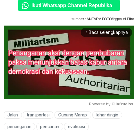
Ikuti Whatsapp Channel Republika
sumber : ANTARA FOTO/Iggoy el Fitra
Baca selengkapnya
arrow_forward_ios
Powered by 
GliaStudios
Jalan
transportasi
Gunung Marapi
lahar dingin
Mute
penanganan
pencarian
evakuasi