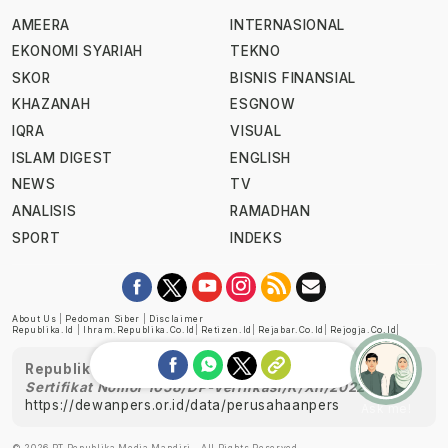
AMEERA
INTERNASIONAL
EKONOMI SYARIAH
TEKNO
SKOR
BISNIS FINANSIAL
KHAZANAH
ESGNOW
IQRA
VISUAL
ISLAM DIGEST
ENGLISH
NEWS
TV
ANALISIS
RAMADHAN
SPORT
INDEKS
About Us
|
Pedoman Siber
|
Disclaimer
Republika.id
|
Ihram.republika.co.id
|
Retizen.id
|
Rejabar.co.id
|
Rejogja.co.id
|
Republika telah diverifikasi oleh Dewan Pers
Sertifikat Nomor 1058/DP-Verifikasi/K/XII/2022
https://dewanpers.or.id/data/perusahaanpers
Ask me!
© 2026 PT Republika Media Mandiri - All Rights Reserved.