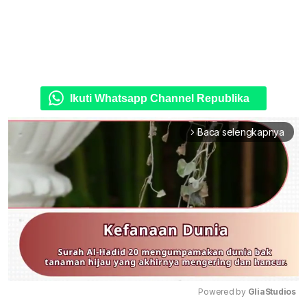
Ikuti Whatsapp Channel Republika
Baca selengkapnya
arrow_forward_ios
Powered by 
GliaStudios