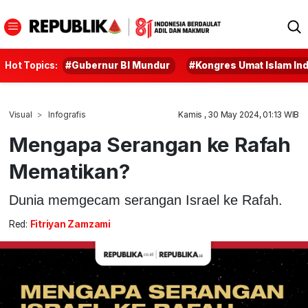
Hot Topics:
#Gubernur BI Mundur
#Kongres Umat Islam In
Visual
Infografis
Kamis , 30 May 2024, 01:13 WIB
Mengapa Serangan ke Rafah
Mematikan?
Dunia memgecam serangan Israel ke Rafah.
Red:
Fitriyan Zamzami