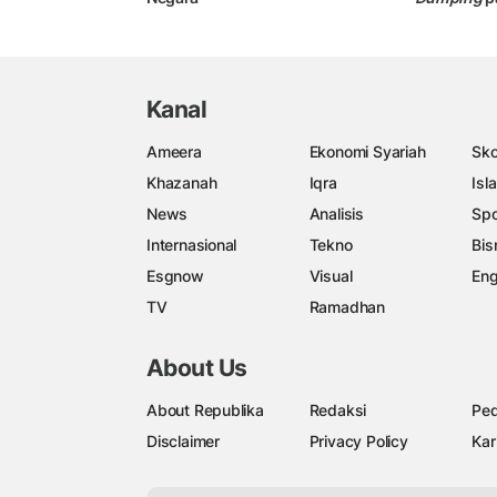
Kanal
Ameera
Ekonomi Syariah
Sko
Khazanah
Iqra
Isl
News
Analisis
Spo
Internasional
Tekno
Bis
Esgnow
Visual
Eng
TV
Ramadhan
About Us
About Republika
Redaksi
Ped
Disclaimer
Privacy Policy
Kar