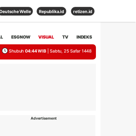
Deutsche Welle
Republika.id
retizen.id
AL
ESGNOW
VISUAL
TV
INDEKS
Shubuh
04:44 WIB
| Sabtu, 25 Safar 1448
Advertisement