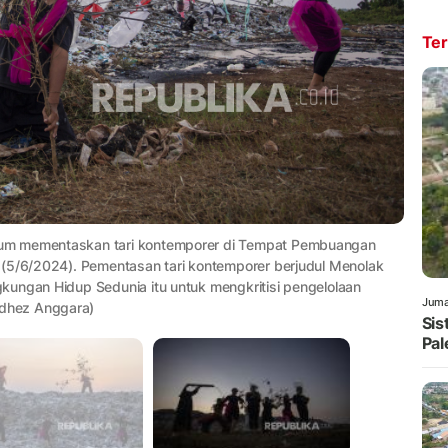
Ter
rum mementaskan tari kontemporer di Tempat Pembuangan
 (5/6/2024). Pementasan tari kontemporer berjudul Menolak
kungan Hidup Sedunia itu untuk mengkritisi pengelolaan
Juma
dhez Anggara)
Sis
Pal