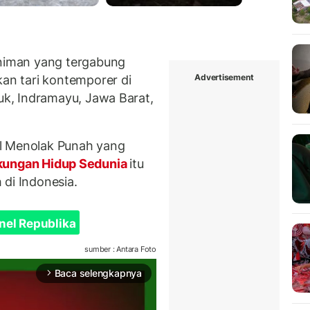
iman yang tergabung
Advertisement
n tari kontemporer di
k, Indramayu, Jawa Barat,
l Menolak Punah yang
gkungan Hidup Sedunia
itu
 di Indonesia.
nel Republika
sumber : Antara Foto
Baca selengkapnya
arrow_forward_ios