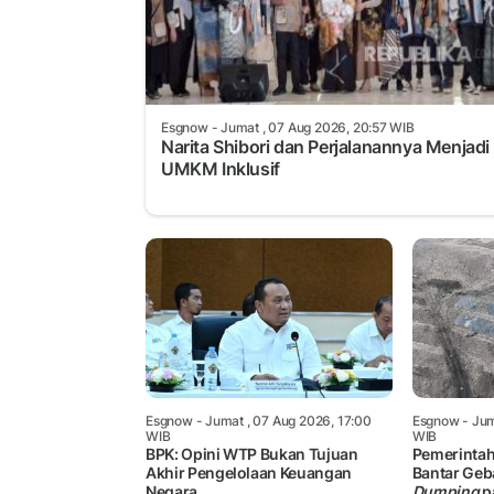
Esgnow
- Jumat , 07 Aug 2026, 20:57 WIB
Narita Shibori dan Perjalanannya Menjadi
UMKM Inklusif
Esgnow
- Jumat , 07 Aug 2026, 17:00
Esgnow
- Jum
WIB
WIB
BPK: Opini WTP Bukan Tujuan
Pemerintah
Akhir Pengelolaan Keuangan
Bantar Ge
Negara
Dumping
p