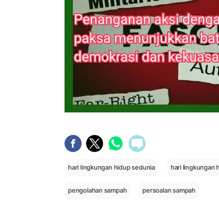
hari lingkungan hidup sedunia
hari lingkungan 
pengolahan sampah
persoalan sampah