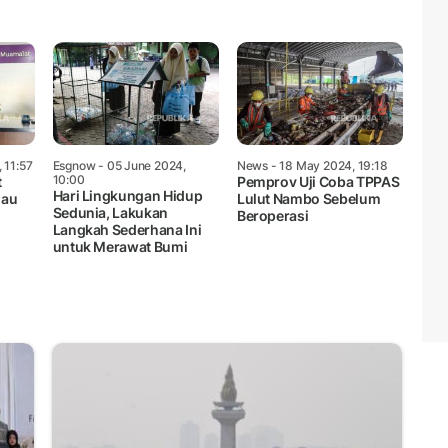
 11:57
Esgnow
- 05 June 2024,
News
- 18 May 2024, 19:18
10:00
t
Pemprov Uji Coba TPPAS
Hari Lingkungan Hidup
jau
Lulut Nambo Sebelum
Sedunia, Lakukan
Beroperasi
Langkah Sederhana Ini
untuk Merawat Bumi