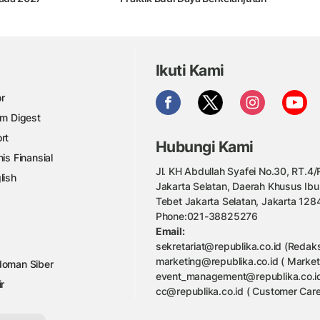
Ikuti Kami
r
am Digest
rt
Hubungi Kami
nis Finansial
Jl. KH Abdullah Syafei No.30, RT.4/R
lish
Jakarta Selatan, Daerah Khusus Ibu
Tebet Jakarta Selatan, Jakarta 128
Phone:021-38825276
Email:
sekretariat@republika.co.id (Redaks
marketing@republika.co.id ( Market
oman Siber
event_management@republika.co.id
ir
cc@republika.co.id ( Customer Care