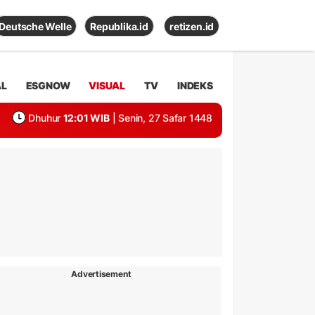
Deutsche Welle
Republika.id
retizen.id
AL
ESGNOW
VISUAL
TV
INDEKS
Dhuhur
12:01 WIB
| Senin, 27 Safar 1448
Advertisement