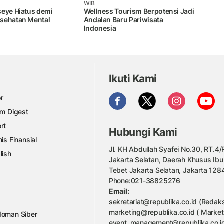
WIB
seye Hiatus demi
Wellness Tourism Berpotensi Jadi
sehatan Mental
Andalan Baru Pariwisata
Indonesia
Ikuti Kami
r
am Digest
rt
Hubungi Kami
nis Finansial
Jl. KH Abdullah Syafei No.30, RT.4/R
lish
Jakarta Selatan, Daerah Khusus Ibu
Tebet Jakarta Selatan, Jakarta 128
Phone:021-38825276
Email:
sekretariat@republika.co.id (Redaks
marketing@republika.co.id ( Market
oman Siber
event_management@republika.co.id