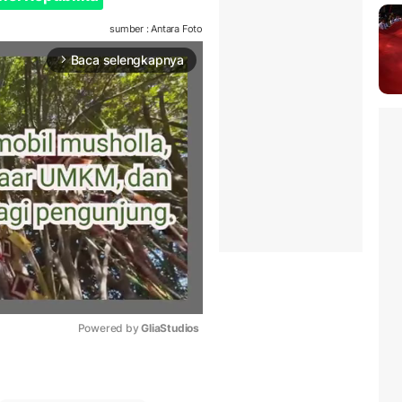
sumber : Antara Foto
Baca selengkapnya
arrow_forward_ios
Powered by 
GliaStudios
Mute