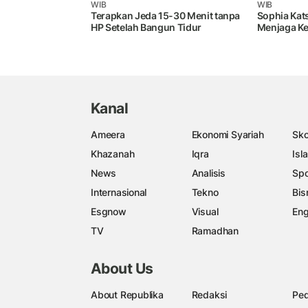
WIB
WIB
Terapkan Jeda 15-30 Menit tanpa
Sophia Kat
HP Setelah Bangun Tidur
Menjaga Ke
Kanal
Ameera
Ekonomi Syariah
Sko
Khazanah
Iqra
Isl
News
Analisis
Spo
Internasional
Tekno
Bis
Esgnow
Visual
Eng
TV
Ramadhan
About Us
About Republika
Redaksi
Ped