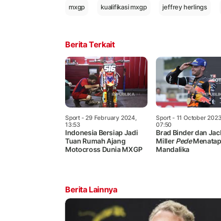
mxgp
kualifikasi mxgp
jeffrey herlings
Berita Terkait
Sport
- 29 February 2024,
Sport
- 11 October 2023
13:53
07:50
Indonesia Bersiap Jadi
Brad Binder dan Jac
Tuan Rumah Ajang
Miller
Pede
Menatap
Motocross Dunia MXGP
Mandalika
Berita Lainnya