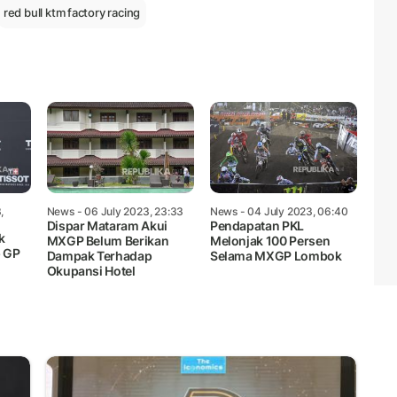
red bull ktm factory racing
,
News
- 06 July 2023, 23:33
News
- 04 July 2023, 06:40
Dispar Mataram Akui
Pendapatan PKL
k
MXGP Belum Berikan
Melonjak 100 Persen
 GP
Dampak Terhadap
Selama MXGP Lombok
Okupansi Hotel