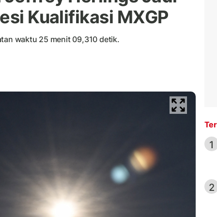
esi Kualifikasi MXGP
atan waktu 25 menit 09,310 detik.
Ter
1
2