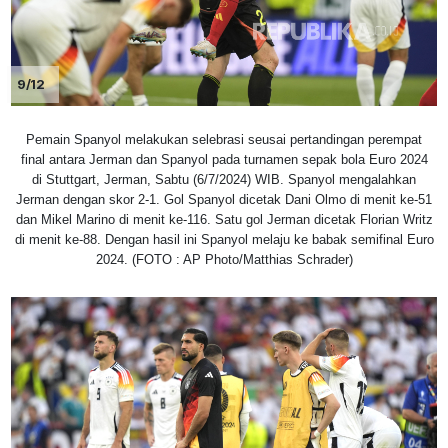
9/12
Pemain Spanyol melakukan selebrasi seusai pertandingan perempat
final antara Jerman dan Spanyol pada turnamen sepak bola Euro 2024
di Stuttgart, Jerman, Sabtu (6/7/2024) WIB. Spanyol mengalahkan
Jerman dengan skor 2-1. Gol Spanyol dicetak Dani Olmo di menit ke-51
dan Mikel Marino di menit ke-116. Satu gol Jerman dicetak Florian Writz
di menit ke-88. Dengan hasil ini Spanyol melaju ke babak semifinal Euro
2024. (FOTO : AP Photo/Matthias Schrader)