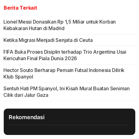
Berita Terkait
Lionel Messi Donasikan Rp 1,5 Miliar untuk Korban
Kebakaran Hutan di Madrid
Ketika Migrasi Menjadi Senjata di Ceuta
FIFA Buka Proses Disiplin terhadap Trio Argentina Usai
Kericuhan Final Piala Dunia 2026
Hector Souto Berharap Pemain Futsal Indonesia Dilirik
Klub Spanyol
Sentuh Hati PM Spanyol, Ini Kisah Mural Buatan Seniman
Cilik dari Jalur Gaza
Rekomendasi