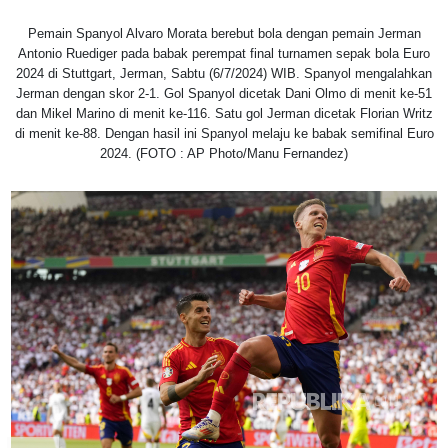
Pemain Spanyol Alvaro Morata berebut bola dengan pemain Jerman
Antonio Ruediger pada babak perempat final turnamen sepak bola Euro
2024 di Stuttgart, Jerman, Sabtu (6/7/2024) WIB. Spanyol mengalahkan
Jerman dengan skor 2-1. Gol Spanyol dicetak Dani Olmo di menit ke-51
dan Mikel Marino di menit ke-116. Satu gol Jerman dicetak Florian Writz
di menit ke-88. Dengan hasil ini Spanyol melaju ke babak semifinal Euro
2024. (FOTO : AP Photo/Manu Fernandez)