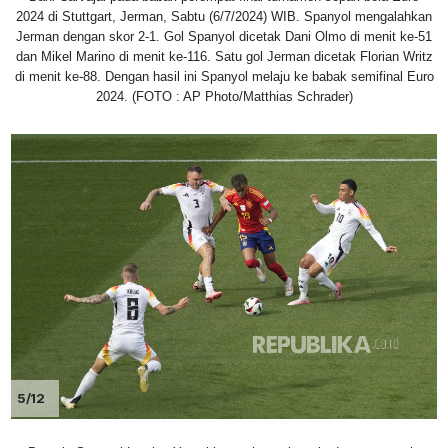
2024 di Stuttgart, Jerman, Sabtu (6/7/2024) WIB. Spanyol mengalahkan
Jerman dengan skor 2-1. Gol Spanyol dicetak Dani Olmo di menit ke-51
dan Mikel Marino di menit ke-116. Satu gol Jerman dicetak Florian Writz
di menit ke-88. Dengan hasil ini Spanyol melaju ke babak semifinal Euro
2024. (FOTO : AP Photo/Matthias Schrader)
5/12