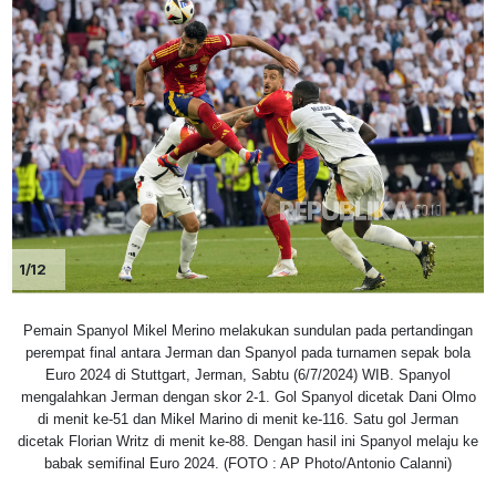
1/12
Pemain Spanyol Mikel Merino melakukan sundulan pada pertandingan
perempat final antara Jerman dan Spanyol pada turnamen sepak bola
Euro 2024 di Stuttgart, Jerman, Sabtu (6/7/2024) WIB. Spanyol
mengalahkan Jerman dengan skor 2-1. Gol Spanyol dicetak Dani Olmo
di menit ke-51 dan Mikel Marino di menit ke-116. Satu gol Jerman
dicetak Florian Writz di menit ke-88. Dengan hasil ini Spanyol melaju ke
babak semifinal Euro 2024. (FOTO : AP Photo/Antonio Calanni)