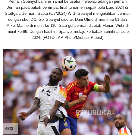
Pemain Spanyol Lamine Yamal berusaha melewati adangan pemain
Jerman pada babak perempat final turnamen sepak bola Euro 2024 di
Stuttgart, Jerman, Sabtu (6/7/2024) WIB. Spanyol mengalahkan Jerman
dengan skor 2-1. Gol Spanyol dicetak Dani Olmo di menit ke-51 dan
Mikel Marino di menit ke-116. Satu gol Jerman dicetak Florian Writz di
menit ke-88. Dengan hasil ini Spanyol melaju ke babak semifinal Euro
2024. (FOTO : AP Photo/Michael Probst)
6/12