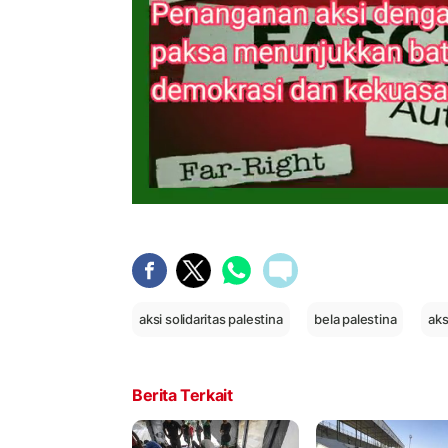
aksi solidaritas palestina
bela palestina
aks
Berita Terkait