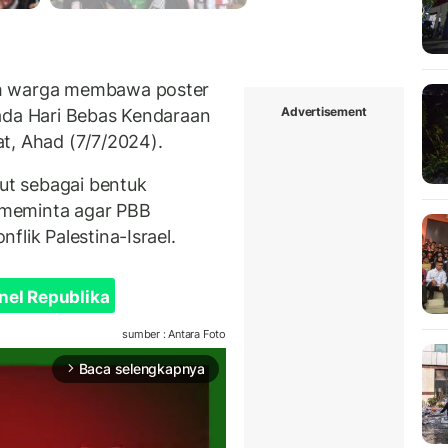
ah warga membawa poster
Advertisement
pada Hari Bebas Kendaraan
t, Ahad (7/7/2024).
but sebagai bentuk
n meminta agar PBB
flik Palestina-Israel.
nel Republika
sumber : Antara Foto
Baca selengkapnya
arrow_forward_ios