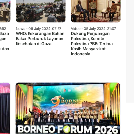
2:52
News
- 06 July 2024, 07:57
Video
- 05 July 2024, 21:07
 Gaza
WHO: Kekurangan Bahan
Dukung Perjuangan
ngan
Bakar Perburuk Layanan
Palestina, Komite
Kesehatan di Gaza
Palestina PBB: Terima
kutan
Kasih Masyarakat
Indonesia