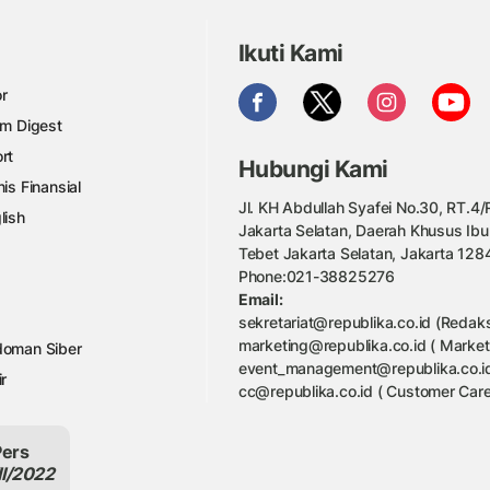
Ikuti Kami
r
am Digest
rt
Hubungi Kami
nis Finansial
Jl. KH Abdullah Syafei No.30, RT.4/R
lish
Jakarta Selatan, Daerah Khusus Ibu
Tebet Jakarta Selatan, Jakarta 128
Phone:021-38825276
Email:
sekretariat@republika.co.id (Redaks
marketing@republika.co.id ( Market
oman Siber
event_management@republika.co.id
ir
cc@republika.co.id ( Customer Care
Pers
II/2022