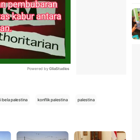
Powered by 
GliaStudios
Mute
i bela palestina
konflik palestina
palestina