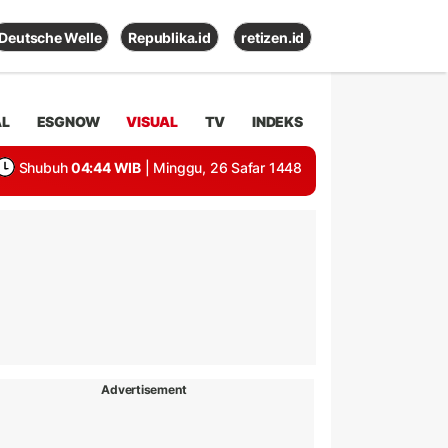
Deutsche Welle
Republika.id
retizen.id
AL
ESGNOW
VISUAL
TV
INDEKS
Shubuh
04:44 WIB
| Minggu, 26 Safar 1448
Advertisement