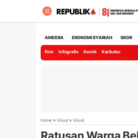
AMEERA
EKONOMI SYARIAH
SKOR
Foto
Infografis
Komik
Karikatur
>
>
Home
Visual
Visual
Ratusan Warga Bek