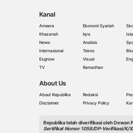
Kanal
Ameera
Ekonomi Syariah
Sko
Khazanah
Iqra
Isl
News
Analisis
Spo
Internasional
Tekno
Bis
Esgnow
Visual
Eng
TV
Ramadhan
About Us
About Republika
Redaksi
Ped
Disclaimer
Privacy Policy
Kar
Republika telah diverifikasi oleh Dewan 
Sertifikat Nomor 1058/DP-Verifikasi/K/X