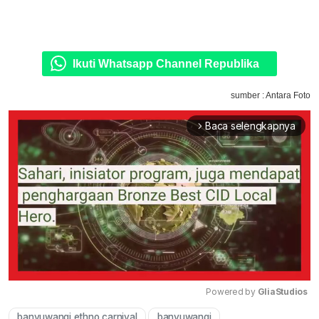
Ikuti Whatsapp Channel Republika
sumber : Antara Foto
Baca selengkapnya
arrow_forward_ios
Powered by 
GliaStudios
banyuwangi ethno carnival
banyuwangi