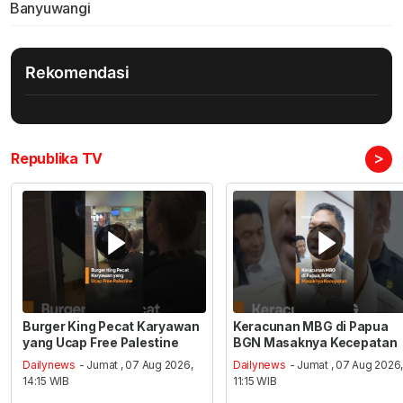
Banyuwangi
Rekomendasi
>
Republika TV
Burger King Pecat Karyawan
Keracunan MBG di Papua
yang Ucap Free Palestine
BGN Masaknya Kecepatan
Dailynews
- Jumat , 07 Aug 2026,
Dailynews
- Jumat , 07 Aug 2026
14:15 WIB
11:15 WIB