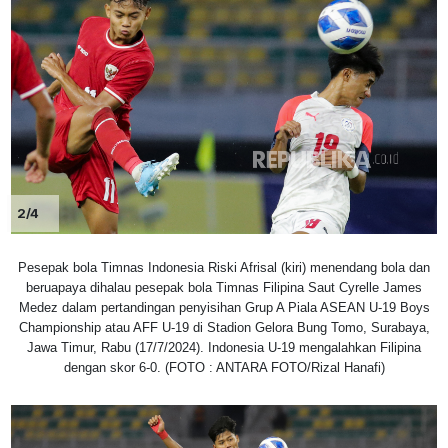
2/4
Pesepak bola Timnas Indonesia Riski Afrisal (kiri) menendang bola dan
beruapaya dihalau pesepak bola Timnas Filipina Saut Cyrelle James
Medez dalam pertandingan penyisihan Grup A Piala ASEAN U-19 Boys
Championship atau AFF U-19 di Stadion Gelora Bung Tomo, Surabaya,
Jawa Timur, Rabu (17/7/2024). Indonesia U-19 mengalahkan Filipina
dengan skor 6-0. (FOTO : ANTARA FOTO/Rizal Hanafi)