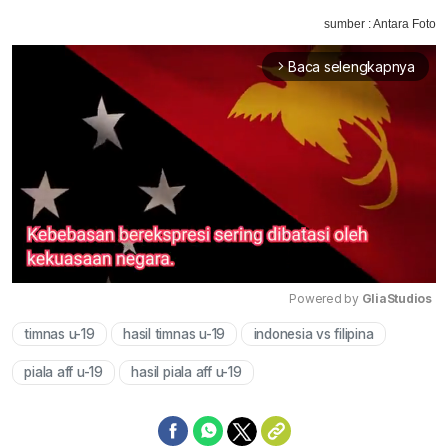
sumber : Antara Foto
Baca selengkapnya
arrow_forward_ios
Powered by 
GliaStudios
timnas u-19
hasil timnas u-19
indonesia vs filipina
Mute
piala aff u-19
hasil piala aff u-19