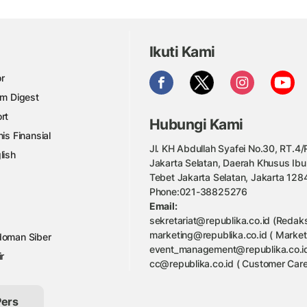
Ikuti Kami
r
am Digest
rt
Hubungi Kami
nis Finansial
Jl. KH Abdullah Syafei No.30, RT.4/R
lish
Jakarta Selatan, Daerah Khusus Ibu
Tebet Jakarta Selatan, Jakarta 128
Phone:021-38825276
Email:
sekretariat@republika.co.id (Redaks
marketing@republika.co.id ( Market
oman Siber
event_management@republika.co.id
ir
cc@republika.co.id ( Customer Care
Pers