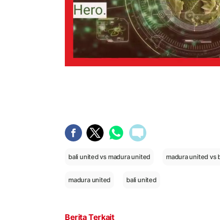
bali united vs madura united
madura united vs b
madura united
bali united
Berita Terkait