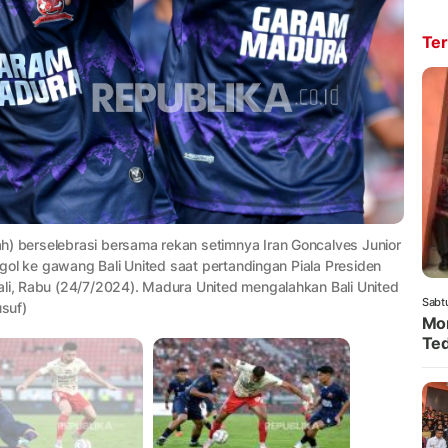
Ter
h) berselebrasi bersama rekan setimnya Iran Goncalves Junior
k gol ke gawang Bali United saat pertandingan Piala Presiden
ali, Rabu (24/7/2024). Madura United mengalahkan Bali United
Sabt
suf)
Mom
Ted