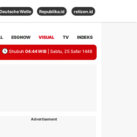
Deutsche Welle
Republika.id
retizen.id
AL
ESGNOW
VISUAL
TV
INDEKS
Shubuh
04:44 WIB
| Sabtu, 25 Safar 1448
Advertisement