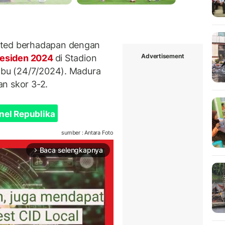
ited berhadapan dengan
Advertisement
residen 2024
di Stadion
Rabu (24/7/2024). Madura
an skor 3-2.
nel Republika
sumber : Antara Foto
Baca selengkapnya
arrow_forward_ios