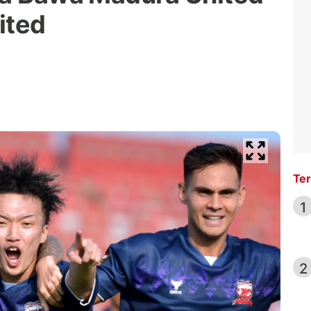
ited
Ter
1
2