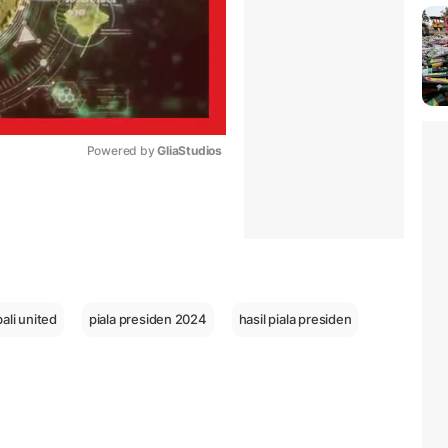
Powered by 
GliaStudios
Mute
ali united
piala presiden 2024
hasil piala presiden