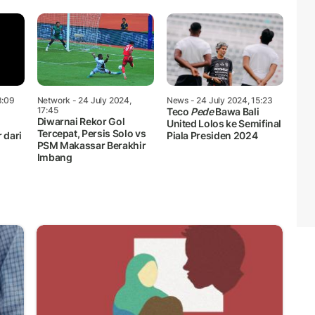
8:09
Network
- 24 July 2024,
News
- 24 July 2024, 15:23
17:45
Teco
Pede
Bawa Bali
Diwarnai Rekor Gol
United Lolos ke Semifinal
Tercepat, Persis Solo vs
 dari
Piala Presiden 2024
PSM Makassar Berakhir
Imbang