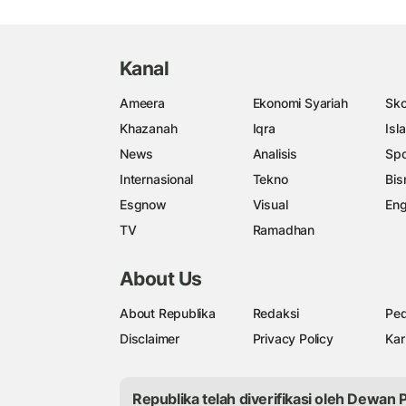
Kanal
Ameera
Ekonomi Syariah
Sko
Khazanah
Iqra
Isl
News
Analisis
Spo
Internasional
Tekno
Bis
Esgnow
Visual
Eng
TV
Ramadhan
About Us
About Republika
Redaksi
Ped
Disclaimer
Privacy Policy
Kar
Republika telah diverifikasi oleh Dewan 