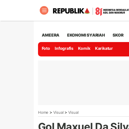
AMEERA
EKONOMI SYARIAH
SKOR
Foto
Infografis
Komik
Karikatur
>
>
Home
Visual
Visual
Gol Maxuel Da Sil