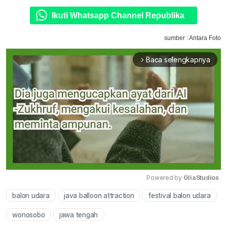
Ikuti Whatsapp Channel Republika
sumber : Antara Foto
Baca selengkapnya
arrow_forward_ios
Powered by 
GliaStudios
balon udara
java balloon attraction
festival balon udara
Mute
wonosobo
jawa tengah