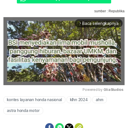
sumber : Republika
Baca selengkapnya
arrow_forward_ios
Powered by 
GliaStudios
kontes layanan honda nasional
klhn 2024
ahm
Mute
astra honda motor