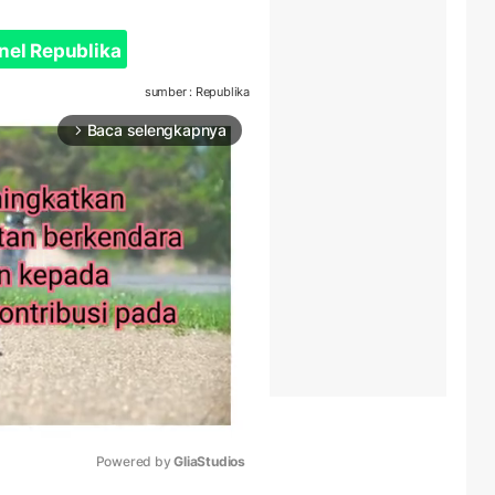
nel Republika
sumber : Republika
Baca selengkapnya
arrow_forward_ios
Powered by 
GliaStudios