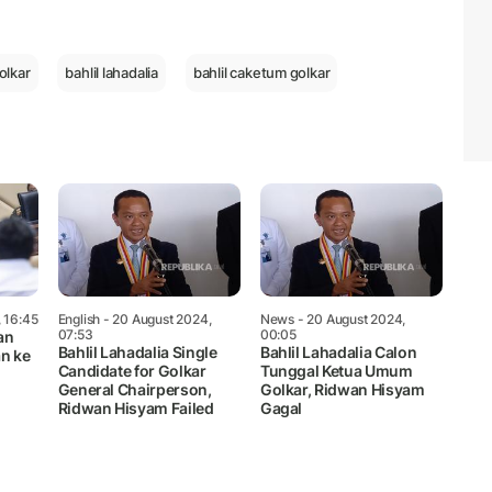
Mute
olkar
bahlil lahadalia
bahlil caketum golkar
 16:45
English
- 20 August 2024,
News
- 20 August 2024,
07:53
00:05
an
Bahlil Lahadalia Single
Bahlil Lahadalia Calon
n ke
Candidate for Golkar
Tunggal Ketua Umum
General Chairperson,
Golkar, Ridwan Hisyam
Ridwan Hisyam Failed
Gagal