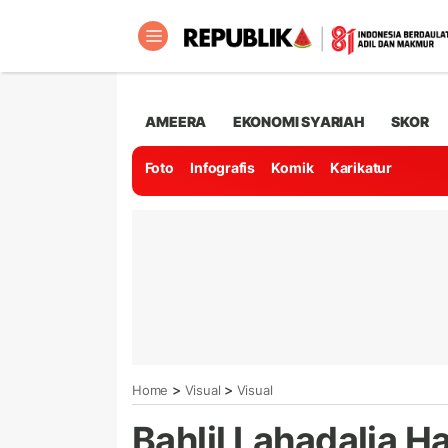
AMEERA
EKONOMI SYARIAH
SKOR
Foto
Infografis
Komik
Karikatur
>
>
Home
Visual
Visual
Bahlil Lahadalia H