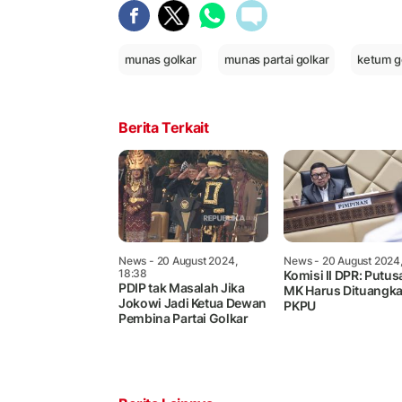
munas golkar
munas partai golkar
ketum g
Berita Terkait
News
- 20 August 2024,
News
- 20 August 2024,
18:38
Komisi II DPR: Putus
PDIP tak Masalah Jika
MK Harus Dituangka
Jokowi Jadi Ketua Dewan
PKPU
Pembina Partai Golkar