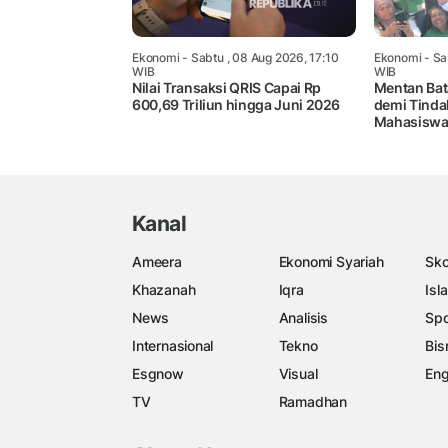
Ekonomi
- Sabtu , 08 Aug 2026, 17:10
Ekonomi
- Sa
WIB
WIB
Nilai Transaksi QRIS Capai Rp
Mentan Bata
600,69 Triliun hingga Juni 2026
demi Tindak
Mahasiswa
Kanal
Ameera
Ekonomi Syariah
Sko
Khazanah
Iqra
Isl
News
Analisis
Spo
Internasional
Tekno
Bis
Esgnow
Visual
Eng
TV
Ramadhan