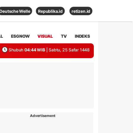
Deutsche Welle
Republika.id
retizen.id
AL
ESGNOW
VISUAL
TV
INDEKS
Shubuh
04:44 WIB
| Sabtu, 25 Safar 1448
Advertisement