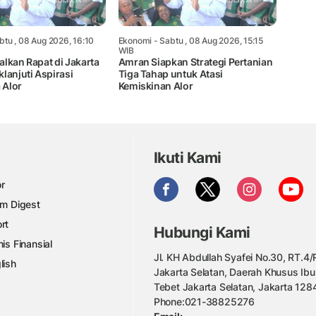
btu , 08 Aug 2026, 16:10
Ekonomi
- Sabtu , 08 Aug 2026, 15:15
WIB
lkan Rapat di Jakarta
Amran Siapkan Strategi Pertanian
lanjuti Aspirasi
Tiga Tahap untuk Atasi
 Alor
Kemiskinan Alor
Ikuti Kami
r
am Digest
rt
Hubungi Kami
nis Finansial
Jl. KH Abdullah Syafei No.30, RT.4/R
lish
Jakarta Selatan, Daerah Khusus Ibu
Tebet Jakarta Selatan, Jakarta 128
Phone:021-38825276