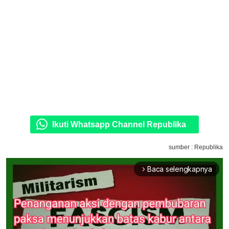
Ikuti Whatsapp Channel Republika
sumber : Republika
Baca selengkapnya
arrow_forward_ios