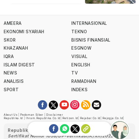
AMEERA
INTERNASIONAL
EKONOMI SYARIAH
TEKNO
SKOR
BISNIS FINANSIAL
KHAZANAH
ESGNOW
IQRA
VISUAL
ISLAM DIGEST
ENGLISH
NEWS
TV
ANALISIS
RAMADHAN
SPORT
INDEKS
About Us
|
Pedoman Siber
|
Disclaimer
Republika.id
|
Ihram.republika.co.id
|
Retizen.id
|
Rejabar.co.id
|
Rejogja.co.id
|
Republika telah diverifikasi oleh Dewan Pers
Sertifikat Nomor 1058/DP-Verifikasi/K/XII/2022