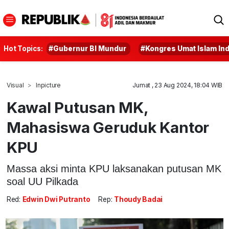
Hot Topics:
#Gubernur BI Mundur
#Kongres Umat Islam In
Visual
Inpicture
Jumat , 23 Aug 2024, 18:04 WIB
Kawal Putusan MK,
Mahasiswa Geruduk Kantor
KPU
Massa aksi minta KPU laksanakan putusan MK
soal UU Pilkada
Red:
Edwin Dwi Putranto
Rep:
Thoudy Badai