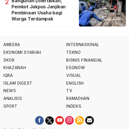
Bangunan Ditertibkan,
2
Pemkot Jakpus Janjikan
Pembinaan Usaha bagi
Warga Terdampak
AMEERA
INTERNASIONAL
EKONOMI SYARIAH
TEKNO
SKOR
BISNIS FINANSIAL
KHAZANAH
ESGNOW
IQRA
VISUAL
ISLAM DIGEST
ENGLISH
NEWS
TV
ANALISIS
RAMADHAN
SPORT
INDEKS