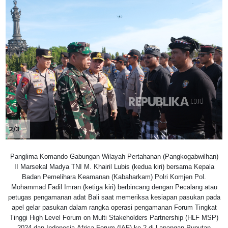
2/3
Panglima Komando Gabungan Wilayah Pertahanan (Pangkogabwilhan)
II Marsekal Madya TNI M. Khairil Lubis (kedua kiri) bersama Kepala
Badan Pemelihara Keamanan (Kabaharkam) Polri Komjen Pol.
Mohammad Fadil Imran (ketiga kiri) berbincang dengan Pecalang atau
petugas pengamanan adat Bali saat memeriksa kesiapan pasukan pada
apel gelar pasukan dalam rangka operasi pengamanan Forum Tingkat
Tinggi High Level Forum on Multi Stakeholders Partnership (HLF MSP)
2024 dan Indonesia-Africa Forum (IAF) ke-2 di Lapangan Puputan