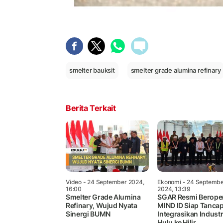
smelter bauksit
smelter grade alumina refinary
Berita Terkait
Video
- 24 September 2024,
Ekonomi
- 24 Septemb
16:00
2024, 13:39
Smelter Grade Alumina
SGAR Resmi Beroper
Refinary, Wujud Nyata
MIND ID Siap Tanca
Sinergi BUMN
Integrasikan Industr
Hulu ke Hilir