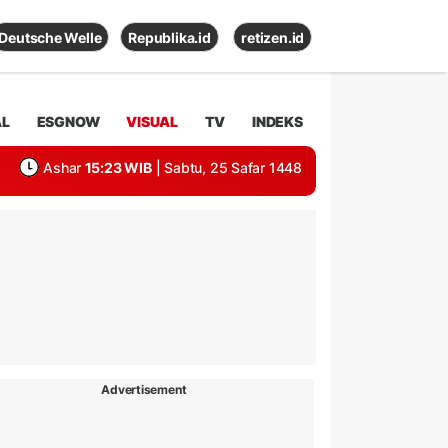
Deutsche Welle
Republika.id
retizen.id
AL
ESGNOW
VISUAL
TV
INDEKS
Ashar
15:23 WIB
| Sabtu, 25 Safar 1448
Advertisement