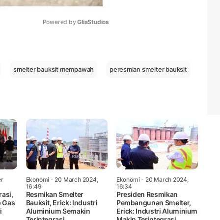
Powered by 
GliaStudios
Mute
smelter bauksit mempawah
peresmian smelter bauksit
er
Ekonomi
- 20 March 2024,
Ekonomi
- 20 March 2024,
16:49
16:34
asi,
Resmikan Smelter
Presiden Resmikan
p Gas
Bauksit, Erick: Industri
Pembangunan Smelter,
i
Aluminium Semakin
Erick: Industri Aluminium
Terintegrasi
Makin Terintegrasi