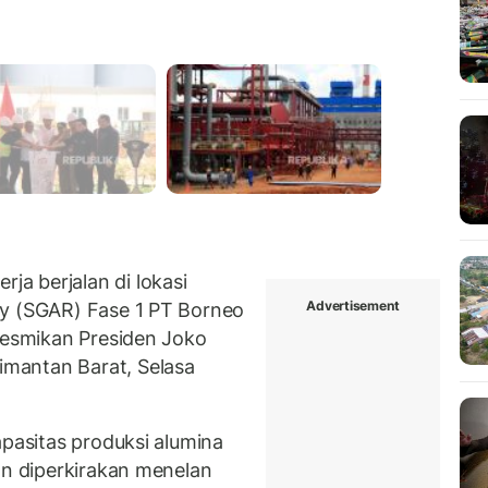
a berjalan di lokasi
Advertisement
ry (SGAR) Fase 1 PT Borneo
iresmikan Presiden Joko
mantan Barat, Selasa
apasitas produksi alumina
an diperkirakan menelan