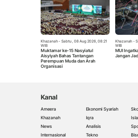
Khazanah
- Sabtu , 08 Aug 2026, 08:21
Khazanah
- S
WIB
WIB
Muktamar ke-15 Nasyiatul
MUI Ingat
Aisyiyah Bahas Tantangan
Jangan Jad
Perempuan Muda dan Arah
Organisasi
Kanal
Ameera
Ekonomi Syariah
Sko
Khazanah
Iqra
Isl
News
Analisis
Spo
Internasional
Tekno
Bis