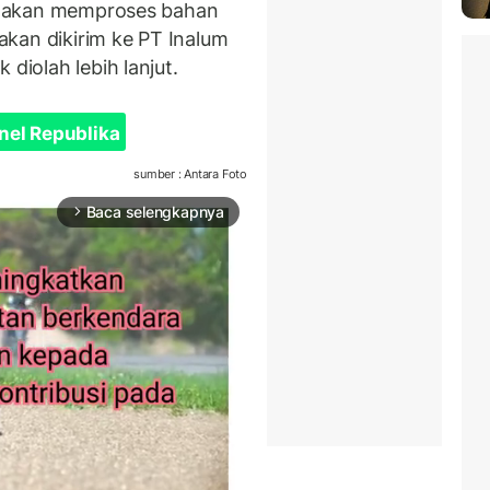
but akan memproses bahan
kan dikirim ke PT Inalum
 diolah lebih lanjut.
nel Republika
sumber : Antara Foto
Baca selengkapnya
arrow_forward_ios