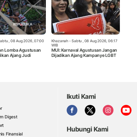
abtu , 08 Aug 2026, 07:00
Khazanah
- Sabtu , 08 Aug 2026, 06:17
WIB
kan Lomba Agustusan
MUI: Karnaval Agustusan Jangan
ikan Ajang Judi
Dijadikan Ajang Kampanye LGBT
Ikuti Kami
r
am Digest
rt
Hubungi Kami
nis Finansial