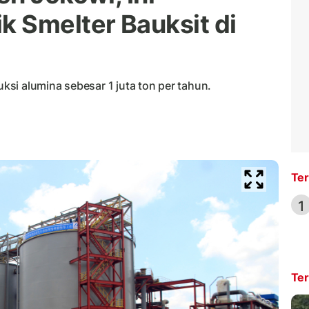
 Smelter Bauksit di
uksi alumina sebesar 1 juta ton per tahun.
Ter
1
Ter