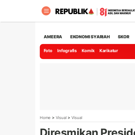
AMEERA
EKONOMI SYARIAH
SKOR
Foto
Infografis
Komik
Karikatur
>
>
Home
Visual
Visual
Diresmikan Preside