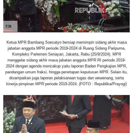
7/8
Ketua MPR Bambang Soesatyo bersiap memimpin sidang akhir masa
jabatan anggota MPR periode 2019-2024 di Ruang Sidang Paripurna,
Kompleks Parlemen Senayan, Jakarta, Rabu (25/9/2024). MPR
menggelar sidang akhir masa jabatan anggota MPR RI periode 2019-
2024 dengan agenda mencakup yaitu laporan Badan Pengkajian MPR,
pandangan umum fraksi, hingga penetapan keputusan MPR. Selain itu,
disampaikan juga laporan pelaksanaan tugas dan wewenang, serta
kinerja pimpinan MPR periode 2019-2024. (FOTO : Republika/Prayogi)