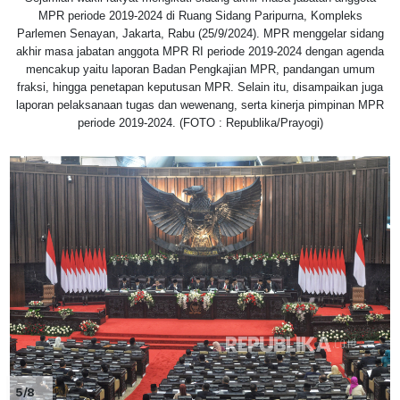
MPR periode 2019-2024 di Ruang Sidang Paripurna, Kompleks
Parlemen Senayan, Jakarta, Rabu (25/9/2024). MPR menggelar sidang
akhir masa jabatan anggota MPR RI periode 2019-2024 dengan agenda
mencakup yaitu laporan Badan Pengkajian MPR, pandangan umum
fraksi, hingga penetapan keputusan MPR. Selain itu, disampaikan juga
laporan pelaksanaan tugas dan wewenang, serta kinerja pimpinan MPR
periode 2019-2024. (FOTO : Republika/Prayogi)
5/8