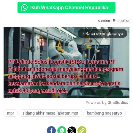
Ikuti Whatsapp Channel Republika
sumber : Republika
Baca selengkapnya
arrow_forward_ios
Powered by 
GliaStudios
mpr
sidang akhir masa jabatan mpr
bambang soesatyo
Mute