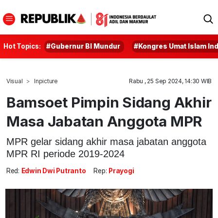
Hot Topics:
#Gubernur BI Mundur
#Kongres Umat Islam In
Visual
Inpicture
Rabu , 25 Sep 2024, 14:30 WIB
Bamsoet Pimpin Sidang Akhir
Masa Jabatan Anggota MPR
MPR gelar sidang akhir masa jabatan anggota
MPR RI periode 2019-2024
Red:
Edwin Dwi Putranto
Rep:
Prayogi