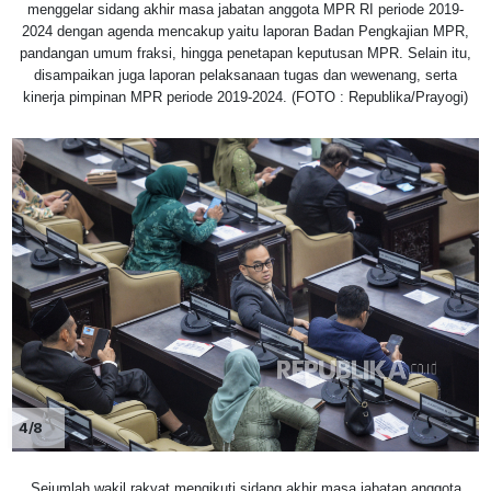
menggelar sidang akhir masa jabatan anggota MPR RI periode 2019-
2024 dengan agenda mencakup yaitu laporan Badan Pengkajian MPR,
pandangan umum fraksi, hingga penetapan keputusan MPR. Selain itu,
disampaikan juga laporan pelaksanaan tugas dan wewenang, serta
kinerja pimpinan MPR periode 2019-2024. (FOTO : Republika/Prayogi)
4/8
Sejumlah wakil rakyat mengikuti sidang akhir masa jabatan anggota