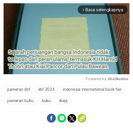
Baca selengkapnya
arrow_forward_ios
Powered by 
GliaStudios
pameran iibf
iibf 2024
indonesia international book fair
Mute
pameran buku
buku
ikapi