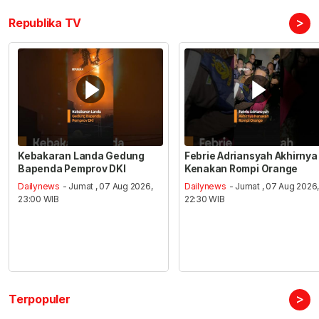
>
Republika TV
Kebakaran Landa Gedung
Febrie Adriansyah Akhirnya
Bapenda Pemprov DKI
Kenakan Rompi Orange
Dailynews
- Jumat , 07 Aug 2026,
Dailynews
- Jumat , 07 Aug 2026
23:00 WIB
22:30 WIB
>
Terpopuler