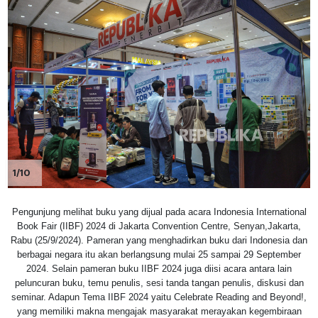
1/10
Pengunjung melihat buku yang dijual pada acara Indonesia International
Book Fair (IIBF) 2024 di Jakarta Convention Centre, Senyan,Jakarta,
Rabu (25/9/2024). Pameran yang menghadirkan buku dari Indonesia dan
berbagai negara itu akan berlangsung mulai 25 sampai 29 September
2024. Selain pameran buku IIBF 2024 juga diisi acara antara lain
peluncuran buku, temu penulis, sesi tanda tangan penulis, diskusi dan
seminar. Adapun Tema IIBF 2024 yaitu Celebrate Reading and Beyond!,
yang memiliki makna mengajak masyarakat merayakan kegembiraan