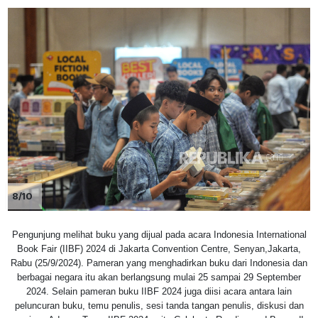
8/10
Pengunjung melihat buku yang dijual pada acara Indonesia International
Book Fair (IIBF) 2024 di Jakarta Convention Centre, Senyan,Jakarta,
Rabu (25/9/2024). Pameran yang menghadirkan buku dari Indonesia dan
berbagai negara itu akan berlangsung mulai 25 sampai 29 September
2024. Selain pameran buku IIBF 2024 juga diisi acara antara lain
peluncuran buku, temu penulis, sesi tanda tangan penulis, diskusi dan