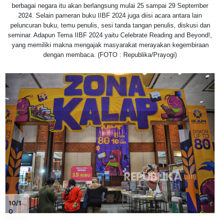
berbagai negara itu akan berlangsung mulai 25 sampai 29 September
2024. Selain pameran buku IIBF 2024 juga diisi acara antara lain
peluncuran buku, temu penulis, sesi tanda tangan penulis, diskusi dan
seminar. Adapun Tema IIBF 2024 yaitu Celebrate Reading and Beyond!,
yang memiliki makna mengajak masyarakat merayakan kegembiraan
dengan membaca. (FOTO : Republika/Prayogi)
10/1
0