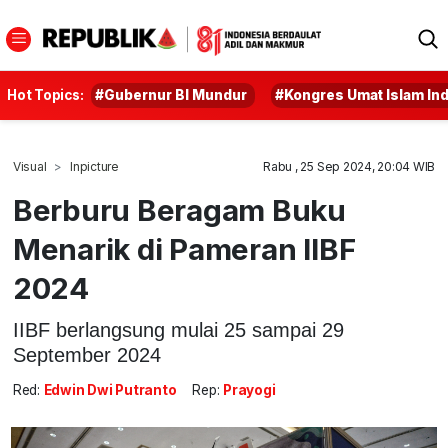
Hot Topics:
#Gubernur BI Mundur
#Kongres Umat Islam In
Visual
Inpicture
Rabu , 25 Sep 2024, 20:04 WIB
Berburu Beragam Buku
Menarik di Pameran IIBF
2024
IIBF berlangsung mulai 25 sampai 29
September 2024
Red:
Edwin Dwi Putranto
Rep:
Prayogi