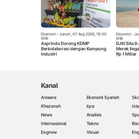
Ekonomi
- Jumat , 07 Aug 2026, 18:30
Ekonomi
- Ju
WIB
WIB
Asprindo Dorong KDMP
DJKI Sita 9
Berkolaborasi dengan Kampung
Merek Ileg
Industri
Rp 1 Miliar
Kanal
Ameera
Ekonomi Syariah
Sko
Khazanah
Iqra
Isl
News
Analisis
Spo
Internasional
Tekno
Bis
Esgnow
Visual
Eng