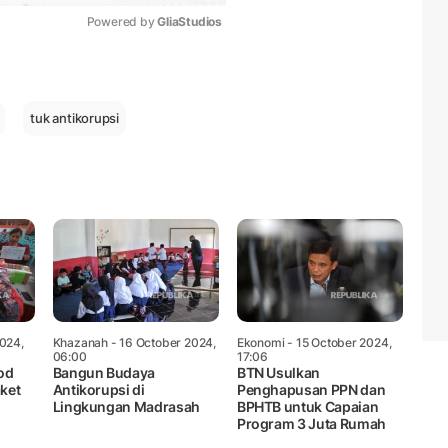
Powered by 
GliaStudios
Mute
tuk antikorupsi
024,
Khazanah
- 16 October 2024,
Ekonomi
- 15 October 2024,
06:00
17:06
od
Bangun Budaya
BTN Usulkan
aket
Antikorupsi di
Penghapusan PPN dan
Lingkungan Madrasah
BPHTB untuk Capaian
Program 3 Juta Rumah