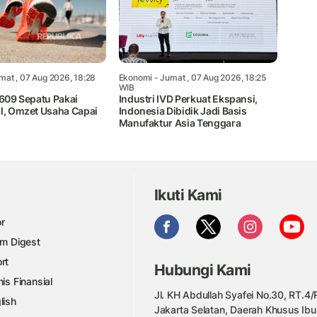
mat , 07 Aug 2026, 18:28
Ekonomi
- Jumat , 07 Aug 2026, 18:25
WIB
.609 Sepatu Pakai
Industri IVD Perkuat Ekspansi,
al, Omzet Usaha Capai
Indonesia Dibidik Jadi Basis
Manufaktur Asia Tenggara
Ikuti Kami
r
am Digest
rt
Hubungi Kami
nis Finansial
Jl. KH Abdullah Syafei No.30, RT.4/R
lish
Jakarta Selatan, Daerah Khusus Ibu