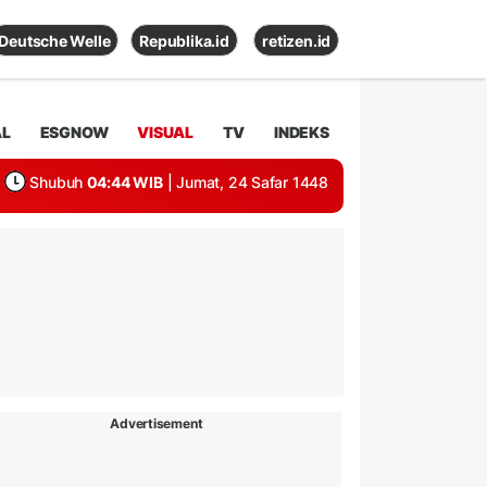
Deutsche Welle
Republika.id
retizen.id
AL
ESGNOW
VISUAL
TV
INDEKS
Shubuh
04:44 WIB
| Jumat, 24 Safar 1448
Advertisement