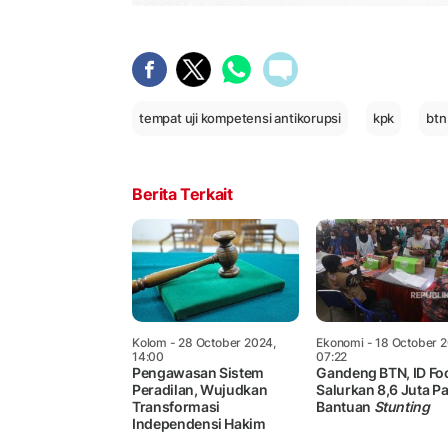
tempat uji kompetensi antikorupsi
kpk
btn
Berita Terkait
Kolom
- 28 October 2024,
Ekonomi
- 18 October 2
14:00
07:22
Pengawasan Sistem
Gandeng BTN, ID Fo
Peradilan, Wujudkan
Salurkan 8,6 Juta P
Transformasi
Bantuan
Stunting
Independensi Hakim