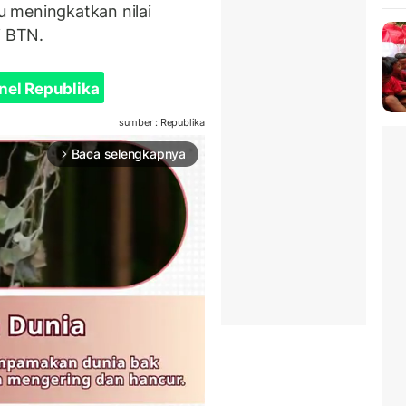
 meningkatkan nilai
i BTN.
nel Republika
sumber : Republika
Baca selengkapnya
arrow_forward_ios