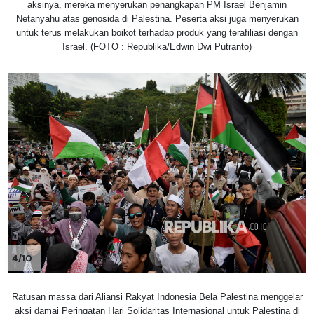
aksinya, mereka menyerukan penangkapan PM Israel Benjamin
Netanyahu atas genosida di Palestina. Peserta aksi juga menyerukan
untuk terus melakukan boikot terhadap produk yang terafiliasi dengan
Israel. (FOTO : Republika/Edwin Dwi Putranto)
4/10
Ratusan massa dari Aliansi Rakyat Indonesia Bela Palestina menggelar
aksi damai Peringatan Hari Solidaritas Internasional untuk Palestina di