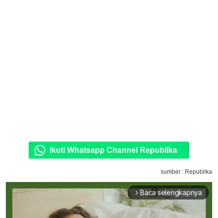
Ikuti Whatsapp Channel Republika
sumber : Republika
Baca selengkapnya
arrow_forward_ios