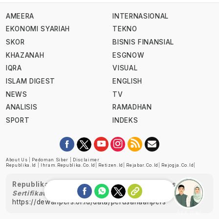
AMEERA
INTERNASIONAL
EKONOMI SYARIAH
TEKNO
SKOR
BISNIS FINANSIAL
KHAZANAH
ESGNOW
IQRA
VISUAL
ISLAM DIGEST
ENGLISH
NEWS
TV
ANALISIS
RAMADHAN
SPORT
INDEKS
About Us
|
Pedoman Siber
|
Disclaimer
Republika.id
|
Ihram.republika.co.id
|
Retizen.id
|
Rejabar.co.id
|
Rejogja.co.id
|
Republika telah diverifikasi oleh Dewan Pers
Sertifikat Nomor 1058/DP-Verifikasi/K/XII/2022
https://dewanpers.or.id/data/perusahaanpers
Ask me!