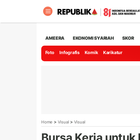
AMEERA
EKONOMI SYARIAH
SKOR
Foto
Infografis
Komik
Karikatur
>
>
Home
Visual
Visual
Bursa Kerja untuk