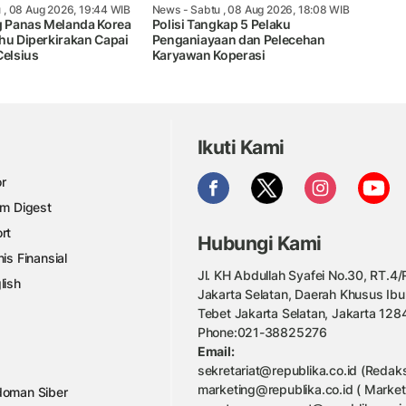
 , 08 Aug 2026, 19:44 WIB
News
- Sabtu , 08 Aug 2026, 18:08 WIB
 Panas Melanda Korea
Polisi Tangkap 5 Pelaku
hu Diperkirakan Capai
Penganiayaan dan Pelecehan
Celsius
Karyawan Koperasi
Ikuti Kami
r
am Digest
rt
Hubungi Kami
nis Finansial
Jl. KH Abdullah Syafei No.30, RT.4/R
lish
Jakarta Selatan, Daerah Khusus Ibu
Tebet Jakarta Selatan, Jakarta 128
Phone:021-38825276
Email:
sekretariat@republika.co.id (Redaks
marketing@republika.co.id ( Market
oman Siber