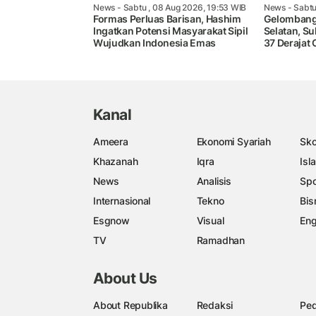
News
- Sabtu , 08 Aug 2026, 19:53 WIB
News
- Sabtu
Formas Perluas Barisan, Hashim
Gelombang
Ingatkan Potensi Masyarakat Sipil
Selatan, Su
Wujudkan Indonesia Emas
37 Derajat 
Kanal
Ameera
Ekonomi Syariah
Sko
Khazanah
Iqra
Isl
News
Analisis
Spo
Internasional
Tekno
Bis
Esgnow
Visual
Eng
TV
Ramadhan
About Us
About Republika
Redaksi
Ped