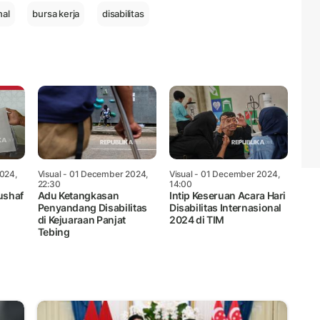
nal
bursa kerja
disabilitas
024,
Visual
- 01 December 2024,
Visual
- 01 December 2024,
22:30
14:00
ushaf
Adu Ketangkasan
Intip Keseruan Acara Hari
Penyandang Disabilitas
Disabilitas Internasional
di Kejuaraan Panjat
2024 di TIM
Tebing