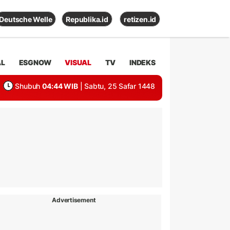
Deutsche Welle
Republika.id
retizen.id
AL
ESGNOW
VISUAL
TV
INDEKS
Shubuh
04:44 WIB
| Sabtu, 25 Safar 1448
Advertisement