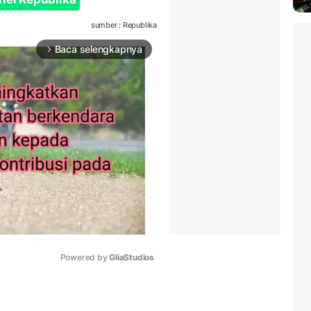
sumber : Republika
Baca selengkapnya
arrow_forward_ios
Powered by 
GliaStudios
Mute