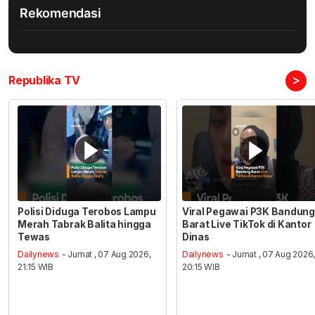
Rekomendasi
>
Republika TV
Polisi Diduga Terobos Lampu
Viral Pegawai P3K Bandung
Merah Tabrak Balita hingga
Barat Live TikTok di Kantor
Tewas
Dinas
Dailynews
- Jumat , 07 Aug 2026,
Dailynews
- Jumat , 07 Aug 2026
21:15 WIB
20:15 WIB