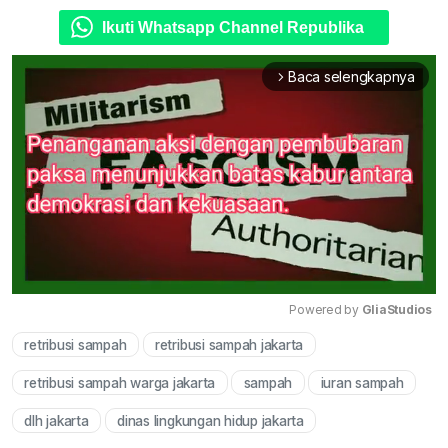
Ikuti Whatsapp Channel Republika
Baca selengkapnya
arrow_forward_ios
Powered by 
GliaStudios
retribusi sampah
retribusi sampah jakarta
Mute
retribusi sampah warga jakarta
sampah
iuran sampah
dlh jakarta
dinas lingkungan hidup jakarta