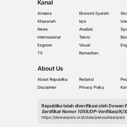
Kanal
Ameera
Ekonomi Syariah
Sko
Khazanah
Iqra
Isl
News
Analisis
Spo
Internasional
Tekno
Bis
Esgnow
Visual
Eng
TV
Ramadhan
About Us
About Republika
Redaksi
Ped
Disclaimer
Privacy Policy
Kar
Republika telah diverifikasi oleh Dewan 
Sertifikat Nomor 1058/DP-Verifikasi/K/X
https://dewanpers.or.id/data/perusahaanpers