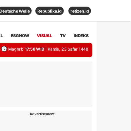
Deutsche Welle
Republika.id
retizen.id
AL
ESGNOW
VISUAL
TV
INDEKS
Maghrib
17:58 WIB
| Kamis, 23 Safar 1448
Advertisement