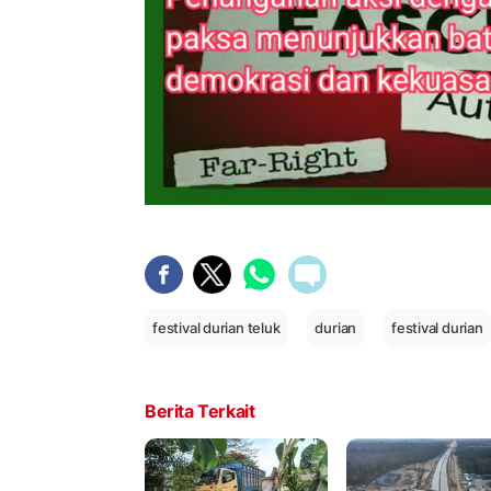
festival durian teluk
durian
festival durian
Berita Terkait