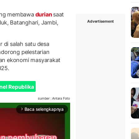
jung membawa
durian
saat
Advertisement
luk, Batanghari, Jambi,
r di salah satu desa
ndorong pelestarian
kan ekonomi masyarakat
025.
nel Republika
sumber : Antara Foto
Baca selengkapnya
arrow_forward_ios