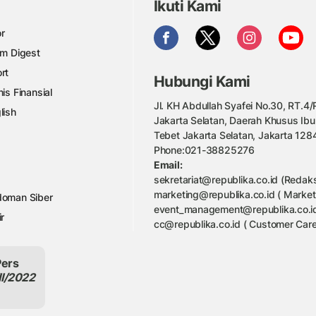
Ikuti Kami
r
am Digest
rt
Hubungi Kami
nis Finansial
Jl. KH Abdullah Syafei No.30, RT.4/R
lish
Jakarta Selatan, Daerah Khusus Ibu
Tebet Jakarta Selatan, Jakarta 128
Phone:021-38825276
Email:
sekretariat@republika.co.id (Redaks
marketing@republika.co.id ( Market
oman Siber
event_management@republika.co.id
ir
cc@republika.co.id ( Customer Care
Pers
II/2022