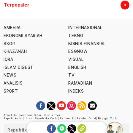
>
Terpopuler
AMEERA
INTERNASIONAL
EKONOMI SYARIAH
TEKNO
SKOR
BISNIS FINANSIAL
KHAZANAH
ESGNOW
IQRA
VISUAL
ISLAM DIGEST
ENGLISH
NEWS
TV
ANALISIS
RAMADHAN
SPORT
INDEKS
About Us
|
Pedoman Siber
|
Disclaimer
Republika.id
|
Ihram.republika.co.id
|
Retizen.id
|
Rejabar.co.id
|
Rejogja.co.id
|
Republika telah diverifikasi oleh Dewan Pers