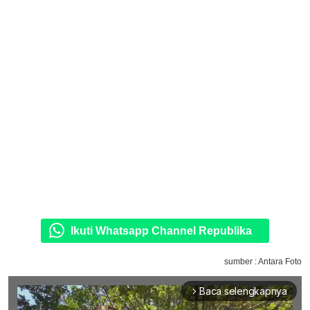
Ikuti Whatsapp Channel Republika
sumber : Antara Foto
Baca selengkapnya
arrow_forward_ios