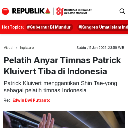
Hot Topics:
#Gubernur BI Mundur
#Kongres Umat Islam In
Visual
Inpicture
Sabtu , 11 Jan 2025, 23:59 WIB
Pelatih Anyar Timnas Patrick
Kluivert Tiba di Indonesia
Patrick Kluivert menggantikan Shin Tae-yong
sebagai pelatih timnas Indonesia
Red:
Edwin Dwi Putranto