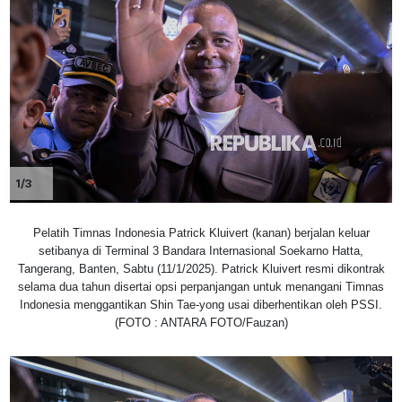
1/3
Pelatih Timnas Indonesia Patrick Kluivert (kanan) berjalan keluar
setibanya di Terminal 3 Bandara Internasional Soekarno Hatta,
Tangerang, Banten, Sabtu (11/1/2025). Patrick Kluivert resmi dikontrak
selama dua tahun disertai opsi perpanjangan untuk menangani Timnas
Indonesia menggantikan Shin Tae-yong usai diberhentikan oleh PSSI.
(FOTO : ANTARA FOTO/Fauzan)