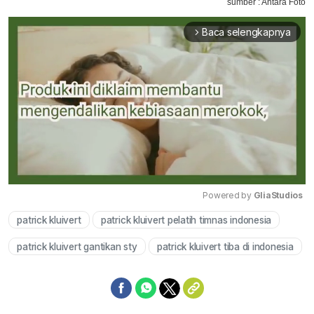
sumber : Antara Foto
Baca selengkapnya
arrow_forward_ios
Powered by 
GliaStudios
patrick kluivert
patrick kluivert pelatih timnas indonesia
Mute
patrick kluivert gantikan sty
patrick kluivert tiba di indonesia