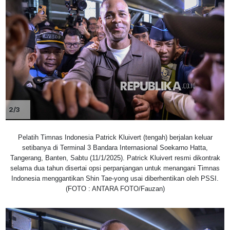
2/3
Pelatih Timnas Indonesia Patrick Kluivert (tengah) berjalan keluar
setibanya di Terminal 3 Bandara Internasional Soekarno Hatta,
Tangerang, Banten, Sabtu (11/1/2025). Patrick Kluivert resmi dikontrak
selama dua tahun disertai opsi perpanjangan untuk menangani Timnas
Indonesia menggantikan Shin Tae-yong usai diberhentikan oleh PSSI.
(FOTO : ANTARA FOTO/Fauzan)