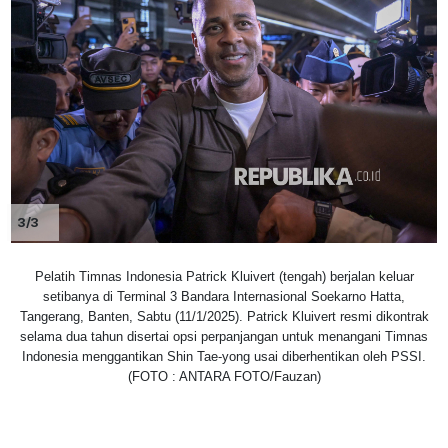
3/3
Pelatih Timnas Indonesia Patrick Kluivert (tengah) berjalan keluar
setibanya di Terminal 3 Bandara Internasional Soekarno Hatta,
Tangerang, Banten, Sabtu (11/1/2025). Patrick Kluivert resmi dikontrak
selama dua tahun disertai opsi perpanjangan untuk menangani Timnas
Indonesia menggantikan Shin Tae-yong usai diberhentikan oleh PSSI.
(FOTO : ANTARA FOTO/Fauzan)