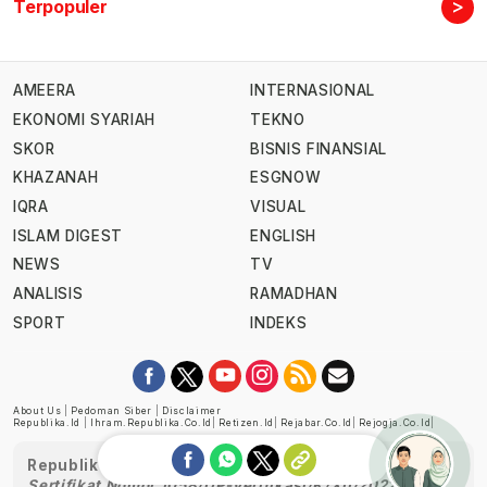
>
Terpopuler
AMEERA
INTERNASIONAL
EKONOMI SYARIAH
TEKNO
SKOR
BISNIS FINANSIAL
KHAZANAH
ESGNOW
IQRA
VISUAL
ISLAM DIGEST
ENGLISH
NEWS
TV
ANALISIS
RAMADHAN
SPORT
INDEKS
About Us
|
Pedoman Siber
|
Disclaimer
Republika.id
|
Ihram.republika.co.id
|
Retizen.id
|
Rejabar.co.id
|
Rejogja.co.id
|
Republika telah diverifikasi oleh Dewan Pers
Sertifikat Nomor 1058/DP-Verifikasi/K/XII/2022