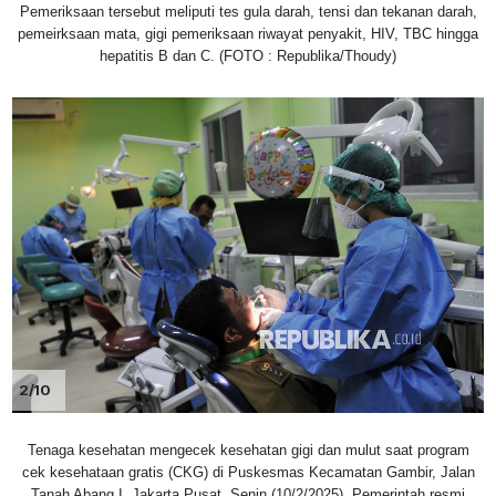
Pemeriksaan tersebut meliputi tes gula darah, tensi dan tekanan darah,
pemeirksaan mata, gigi pemeriksaan riwayat penyakit, HIV, TBC hingga
hepatitis B dan C. (FOTO : Republika/Thoudy)
2/10
Tenaga kesehatan mengecek kesehatan gigi dan mulut saat program
cek kesehataan gratis (CKG) di Puskesmas Kecamatan Gambir, Jalan
Tanah Abang I, Jakarta Pusat, Senin (10/2/2025). Pemerintah resmi