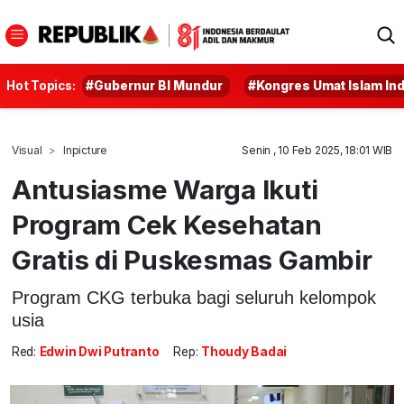
Hot Topics:
#Gubernur BI Mundur
#Kongres Umat Islam In
Visual
Inpicture
Senin , 10 Feb 2025, 18:01 WIB
Antusiasme Warga Ikuti
Program Cek Kesehatan
Gratis di Puskesmas Gambir
Program CKG terbuka bagi seluruh kelompok
usia
Red:
Edwin Dwi Putranto
Rep:
Thoudy Badai