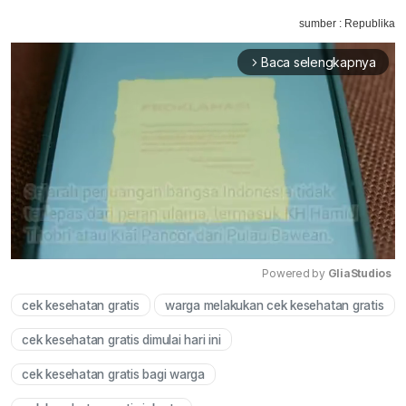
sumber : Republika
Baca selengkapnya
arrow_forward_ios
Powered by 
GliaStudios
cek kesehatan gratis
warga melakukan cek kesehatan gratis
Mute
cek kesehatan gratis dimulai hari ini
cek kesehatan gratis bagi warga