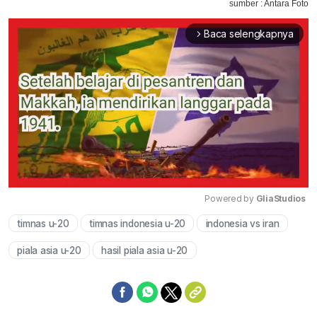
sumber : Antara Foto
Baca selengkapnya
arrow_forward_ios
Powered by 
GliaStudios
timnas u-20
timnas indonesia u-20
indonesia vs iran
Mute
piala asia u-20
hasil piala asia u-20