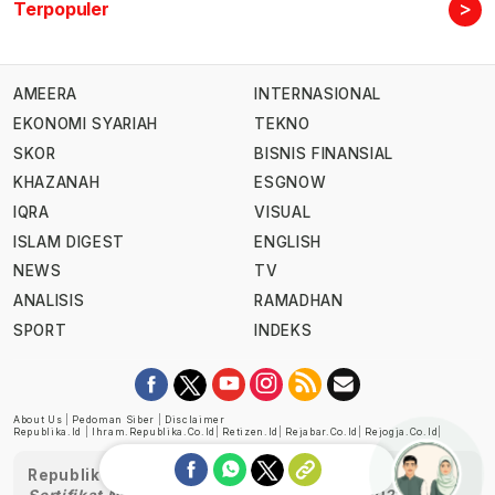
>
Terpopuler
AMEERA
INTERNASIONAL
EKONOMI SYARIAH
TEKNO
SKOR
BISNIS FINANSIAL
KHAZANAH
ESGNOW
IQRA
VISUAL
ISLAM DIGEST
ENGLISH
NEWS
TV
ANALISIS
RAMADHAN
SPORT
INDEKS
About Us
|
Pedoman Siber
|
Disclaimer
Republika.id
|
Ihram.republika.co.id
|
Retizen.id
|
Rejabar.co.id
|
Rejogja.co.id
|
Republika telah diverifikasi oleh Dewan Pers