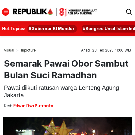
Hot Topics:
#Gubernur BI Mundur
#Kongres Umat Islam In
Visual
Inpicture
Ahad , 23 Feb 2025, 11:00 WIB
Semarak Pawai Obor Sambut
Bulan Suci Ramadhan
Pawai diikuti ratusan warga Lenteng Agung
Jakarta
Red:
Edwin Dwi Putranto