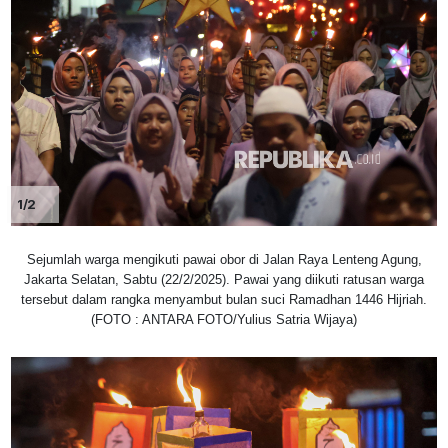
1/2
Sejumlah warga mengikuti pawai obor di Jalan Raya Lenteng Agung,
Jakarta Selatan, Sabtu (22/2/2025). Pawai yang diikuti ratusan warga
tersebut dalam rangka menyambut bulan suci Ramadhan 1446 Hijriah.
(FOTO : ANTARA FOTO/Yulius Satria Wijaya)