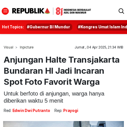
Hot Topics:
#Gubernur BI Mundur
#Kongres Umat Islam In
Visual
Inpicture
Jumat , 04 Apr 2025, 21:34 WIB
Anjungan Halte Transjakarta
Bundaran HI Jadi Incaran
Spot Foto Favorit Warga
Untuk berfoto di anjungan, warga hanya
diberikan waktu 5 menit
Red:
Edwin Dwi Putranto
Rep:
Prayogi